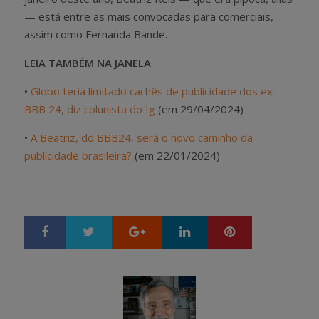
— está entre as mais convocadas para comerciais,
assim como Fernanda Bande.
LEIA TAMBÉM NA JANELA
•
Globo teria limitado cachês de publicidade dos ex-
BBB 24, diz colunista do Ig
(em 29/04/2024)
•
A Beatriz, do BBB24, será o novo caminho da
publicidade brasileira?
(em 22/01/2024)
Google+
LinkedIn
Pinterest
S
T
h
w
a
e
r
e
e
t