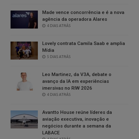
ON
Made vence concorrência e é a nova
agência da operadora Alares
POSTED
4 DIAS ATRÁS
ON
Lovely contrata Camila Saab e amplia
Mídia
POSTED
5 DIAS ATRÁS
ON
Leo Martinez, da V3A, debate o
avanço da IA em experiências
imersivas no RIW 2026
POSTED
4 DIAS ATRÁS
ON
Avantto House reúne líderes da
aviação executiva, inovação e
negócios durante a semana da
LABACE
POSTED