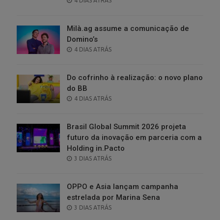
4 DIAS ATRÁS
ON
Milà.ag assume a comunicação de
Domino’s
POSTED
4 DIAS ATRÁS
ON
Do cofrinho à realização: o novo plano
do BB
POSTED
4 DIAS ATRÁS
ON
Brasil Global Summit 2026 projeta
futuro da inovação em parceria com a
Holding in.Pacto
POSTED
3 DIAS ATRÁS
ON
OPPO e Asia lançam campanha
estrelada por Marina Sena
POSTED
3 DIAS ATRÁS
ON