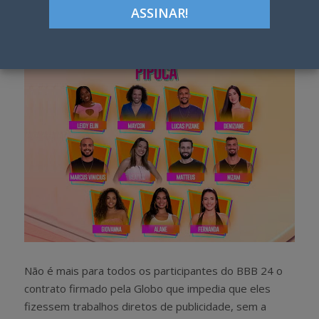
Google+
LinkedIn
Pinterest
S
T
h
w
a
e
r
e
e
t
Não é mais para todos os participantes do BBB 24 o
contrato firmado pela Globo que impedia que eles
fizessem trabalhos diretos de publicidade, sem a