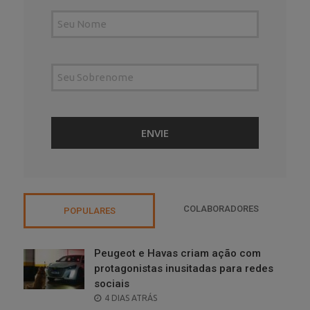
COLABORADORES
POPULARES
Peugeot e Havas criam ação com
protagonistas inusitadas para redes
sociais
POSTED
4 DIAS ATRÁS