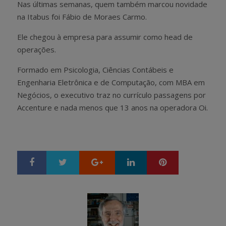
Nas últimas semanas, quem também marcou novidade
na Itabus foi Fábio de Moraes Carmo.
Ele chegou à empresa para assumir como head de
operações.
Formado em Psicologia, Ciências Contábeis e
Engenharia Eletrônica e de Computação, com MBA em
Negócios, o executivo traz no currículo passagens por
Accenture e nada menos que 13 anos na operadora Oi.
Google+
LinkedIn
Pinterest
S
T
h
w
a
e
r
e
e
t