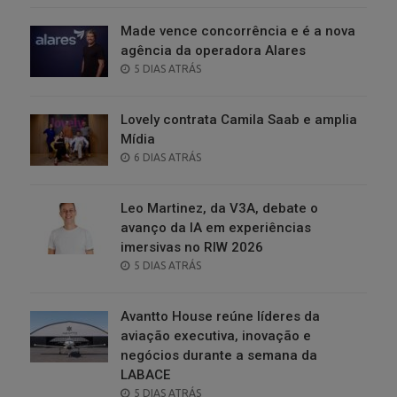
Made vence concorrência e é a nova
agência da operadora Alares
POSTED
5 DIAS ATRÁS
ON
Lovely contrata Camila Saab e amplia
Mídia
POSTED
6 DIAS ATRÁS
ON
Leo Martinez, da V3A, debate o
avanço da IA em experiências
imersivas no RIW 2026
POSTED
5 DIAS ATRÁS
ON
Avantto House reúne líderes da
aviação executiva, inovação e
negócios durante a semana da
LABACE
POSTED
5 DIAS ATRÁS