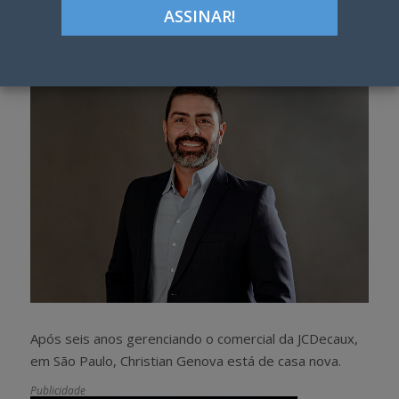
Google+
LinkedIn
Pinterest
S
T
h
w
a
e
r
e
e
t
Após seis anos gerenciando o comercial da JCDecaux,
em São Paulo, Christian Genova está de casa nova.
Publicidade