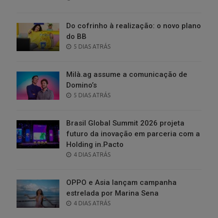
ON
Do cofrinho à realização: o novo plano
do BB
POSTED
5 DIAS ATRÁS
ON
Milà.ag assume a comunicação de
Domino’s
POSTED
5 DIAS ATRÁS
ON
Brasil Global Summit 2026 projeta
futuro da inovação em parceria com a
Holding in.Pacto
POSTED
4 DIAS ATRÁS
ON
OPPO e Asia lançam campanha
estrelada por Marina Sena
POSTED
4 DIAS ATRÁS
ON