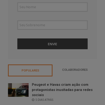
COLABORADORES
POPULARES
Peugeot e Havas criam ação com
protagonistas inusitadas para redes
sociais
POSTED
5 DIAS ATRÁS
ON