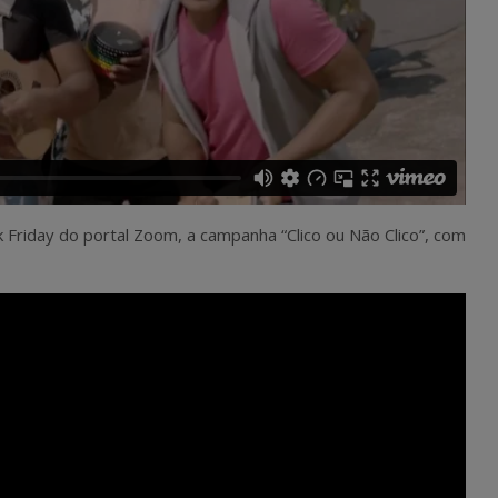
k Friday do portal Zoom, a campanha “Clico ou Não Clico”, com