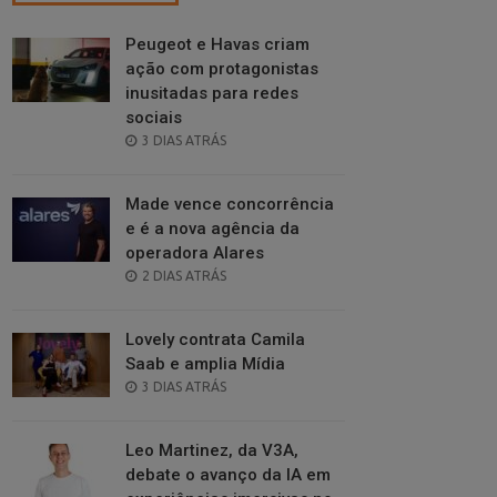
Peugeot e Havas criam
ação com protagonistas
inusitadas para redes
sociais
POSTED
3 DIAS ATRÁS
ON
Made vence concorrência
e é a nova agência da
operadora Alares
POSTED
2 DIAS ATRÁS
ON
Lovely contrata Camila
Saab e amplia Mídia
POSTED
3 DIAS ATRÁS
ON
Leo Martinez, da V3A,
debate o avanço da IA em