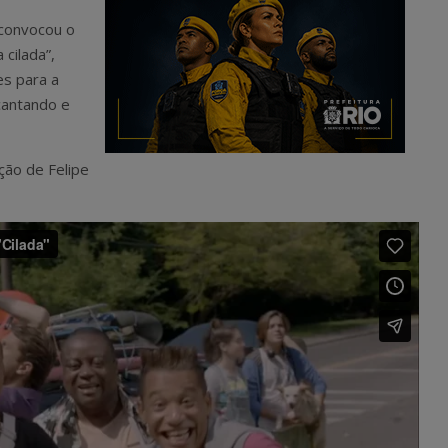
 convocou o
cilada”,
es para a
cantando e
ção de Felipe