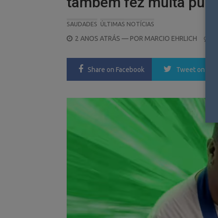
também fez muita publ
SAUDADES
ÚLTIMAS NOTÍCIAS
POSTED
2 ANOS ATRÁS
— POR
MARCIO EHRLICH
0
ON
Share
on Facebook
Tweet
on Twi