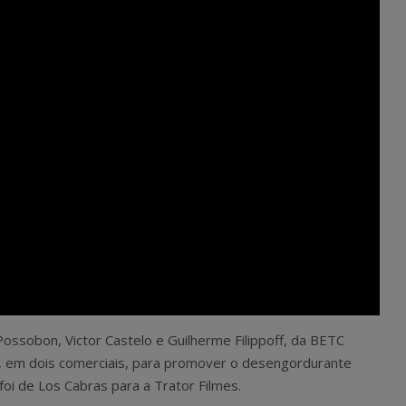
Possobon, Victor Castelo e Guilherme Filippoff, da BETC
, em dois comerciais, para promover o desengordurante
 foi de Los Cabras para a Trator Filmes.