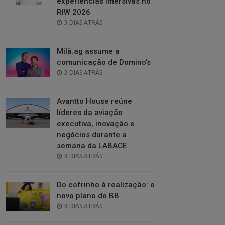
experiências imersivas no
RIW 2026
POSTED
3 DIAS ATRÁS
ON
Milà.ag assume a
comunicação de Domino’s
POSTED
3 DIAS ATRÁS
ON
Avantto House reúne
líderes da aviação
executiva, inovação e
negócios durante a
semana da LABACE
POSTED
3 DIAS ATRÁS
ON
Do cofrinho à realização: o
novo plano do BB
POSTED
3 DIAS ATRÁS
ON