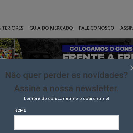
NTERIORES
GUIA DO MERCADO
FALE CONOSCO
ASSI
Não quer perder as novidades?
Assine a nossa newsletter.
Lembre de colocar nome e sobrenome!
 DO GRUPO MOLEJO, RECÉM-FALECIDO, TAMBÉM FEZ MUITA
NOME
 Grupo Molejo, recém-falecido,