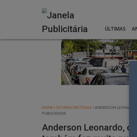
Skip
to
content
ÚLTIMAS
A
›
›
HOME
ÚLTIMAS NOTÍCIAS
ANDERSON LEONARDO,
PUBLICIDADE
Anderson Leonardo, do