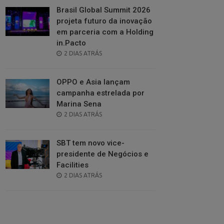
Brasil Global Summit 2026
projeta futuro da inovação
em parceria com a Holding
in.Pacto
POSTED
2 DIAS ATRÁS
ON
OPPO e Asia lançam
campanha estrelada por
Marina Sena
POSTED
2 DIAS ATRÁS
ON
SBT tem novo vice-
presidente de Negócios e
Facilities
POSTED
2 DIAS ATRÁS
ON