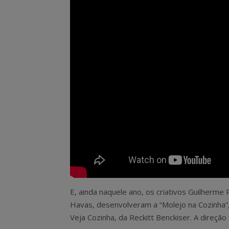
E, ainda naquele ano, os criativos Guilherme 
Havas, desenvolveram a “Molejo na Cozinha”
Veja Cozinha, da Reckitt Benckiser. A direção