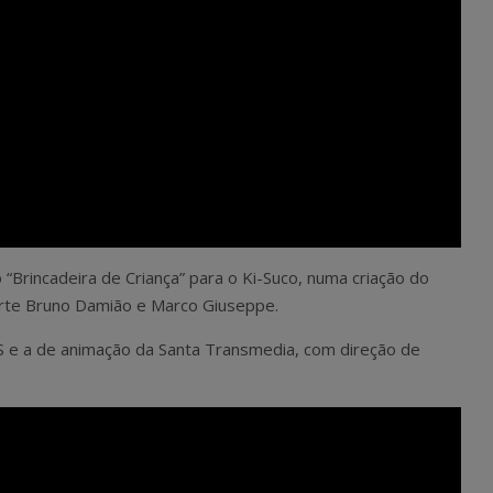
 “Brincadeira de Criança” para o Ki-Suco, numa criação do
arte Bruno Damião e Marco Giuseppe.
S e a de animação da Santa Transmedia, com direção de