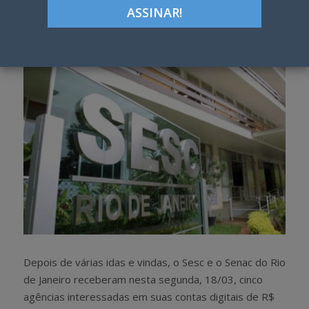
Google+
LinkedIn
Pinterest
S
T
h
w
a
e
r
e
e
t
Depois de várias idas e vindas, o Sesc e o Senac do Rio
de Janeiro receberam nesta segunda, 18/03, cinco
agências interessadas em suas contas digitais de R$