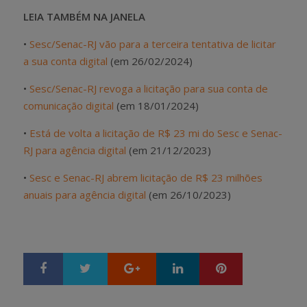
LEIA TAMBÉM NA JANELA
•
Sesc/Senac-RJ vão para a terceira tentativa de licitar
a sua conta digital
(em 26/02/2024)
•
Sesc/Senac-RJ revoga a licitação para sua conta de
comunicação digital
(em 18/01/2024)
•
Está de volta a licitação de R$ 23 mi do Sesc e Senac-
RJ para agência digital
(em 21/12/2023)
•
Sesc e Senac-RJ abrem licitação de R$ 23 milhões
anuais para agência digital
(em 26/10/2023)
Google+
LinkedIn
Pinterest
S
T
h
w
a
e