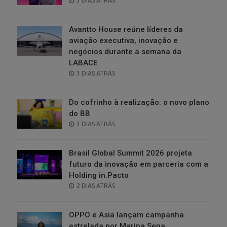
3 DIAS ATRÁS
ON
Avantto House reúne líderes da
aviação executiva, inovação e
negócios durante a semana da
LABACE
POSTED
3 DIAS ATRÁS
ON
Do cofrinho à realização: o novo plano
do BB
POSTED
3 DIAS ATRÁS
ON
Brasil Global Summit 2026 projeta
futuro da inovação em parceria com a
Holding in.Pacto
POSTED
2 DIAS ATRÁS
ON
OPPO e Asia lançam campanha
estrelada por Marina Sena