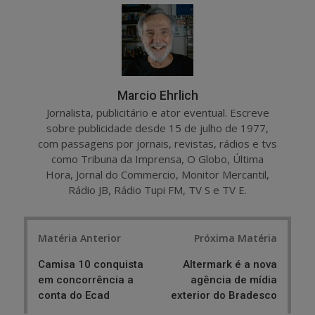
r
e
e
t
Marcio Ehrlich
Jornalista, publicitário e ator eventual. Escreve
sobre publicidade desde 15 de julho de 1977,
com passagens por jornais, revistas, rádios e tvs
como Tribuna da Imprensa, O Globo, Última
Hora, Jornal do Commercio, Monitor Mercantil,
Rádio JB, Rádio Tupi FM, TV S e TV E.
Post
Matéria Anterior
Próxima Matéria
navigation
Camisa 10 conquista
Altermark é a nova
em concorrência a
agência de mídia
conta do Ecad
exterior do Bradesco