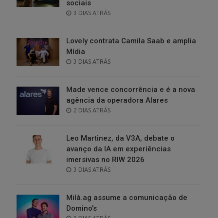
sociais
POSTED
3 DIAS ATRÁS
ON
Lovely contrata Camila Saab e amplia
Mídia
POSTED
3 DIAS ATRÁS
ON
Made vence concorrência e é a nova
agência da operadora Alares
POSTED
2 DIAS ATRÁS
ON
Leo Martinez, da V3A, debate o
avanço da IA em experiências
imersivas no RIW 2026
POSTED
3 DIAS ATRÁS
ON
Milà.ag assume a comunicação de
Domino’s
POSTED