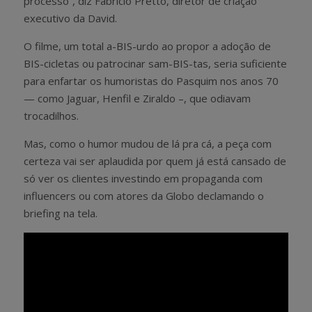
processo”, diz Fabrício Pretto, diretor de criação
executivo da David.
O filme, um total a-BIS-urdo ao propor a adoção de
BIS-cicletas ou patrocinar sam-BIS-tas, seria suficiente
para enfartar os humoristas do Pasquim nos anos 70
— como Jaguar, Henfil e Ziraldo –, que odiavam
trocadilhos.
Mas, como o humor mudou de lá pra cá, a peça com
certeza vai ser aplaudida por quem já está cansado de
só ver os clientes investindo em propaganda com
influencers ou com atores da Globo declamando o
briefing na tela.