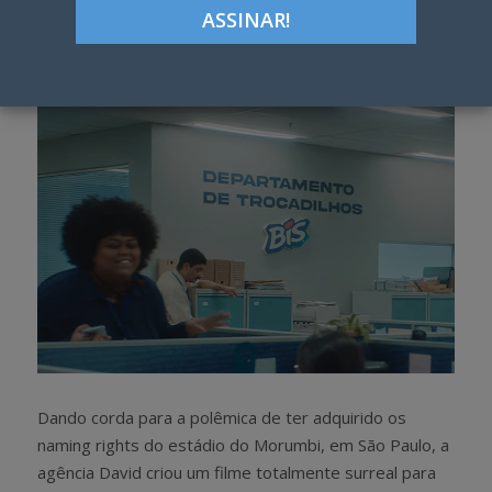
Google+
LinkedIn
Pinterest
S
T
h
w
a
e
r
e
e
t
Dando corda para a polêmica de ter adquirido os
naming rights do estádio do Morumbi, em São Paulo, a
agência David criou um filme totalmente surreal para