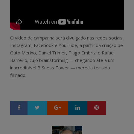
O vídeo da campanha será divulgado nas redes sociais,
Instagram, Facebook e YouTube, a partir da criação de
Guto Merino, Daniel Trimer, Tiago Embrizi e Rafael
Barreiro, cujo brainstorming — chegando até a um
inacreditável BISness Tower — merecia ter sido
filmado.
Google+
LinkedIn
Pinterest
S
T
h
w
a
e
r
e
e
t