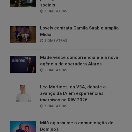
sociais
POSTED
3 DIAS ATRÁS
ON
Lovely contrata Camila Saab e amplia
Mídia
POSTED
3 DIAS ATRÁS
ON
Made vence concorrência e é a nova
agência da operadora Alares
POSTED
2 DIAS ATRÁS
ON
Leo Martinez, da V3A, debate o
avanço da IA em experiências
imersivas no RIW 2026
POSTED
3 DIAS ATRÁS
ON
Milà.ag assume a comunicação de
Domino’s