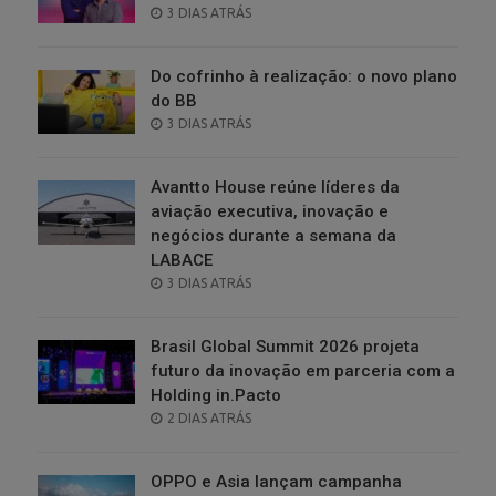
POSTED
3 DIAS ATRÁS
ON
Do cofrinho à realização: o novo plano
do BB
POSTED
3 DIAS ATRÁS
ON
Avantto House reúne líderes da
aviação executiva, inovação e
negócios durante a semana da
LABACE
POSTED
3 DIAS ATRÁS
ON
Brasil Global Summit 2026 projeta
futuro da inovação em parceria com a
Holding in.Pacto
POSTED
2 DIAS ATRÁS
ON
OPPO e Asia lançam campanha