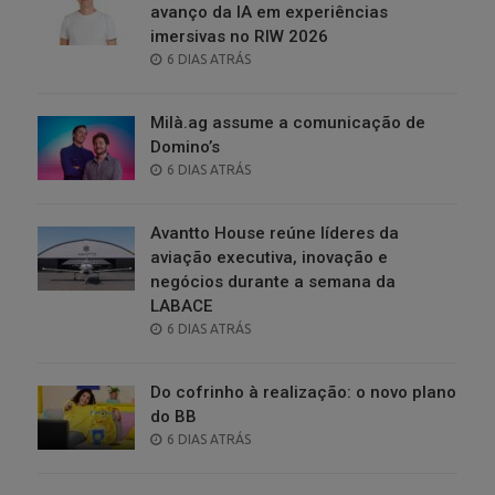
avanço da IA em experiências
imersivas no RIW 2026
POSTED
6 DIAS ATRÁS
ON
Milà.ag assume a comunicação de
Domino’s
POSTED
6 DIAS ATRÁS
ON
Avantto House reúne líderes da
aviação executiva, inovação e
negócios durante a semana da
LABACE
POSTED
6 DIAS ATRÁS
ON
Do cofrinho à realização: o novo plano
do BB
POSTED
6 DIAS ATRÁS
ON