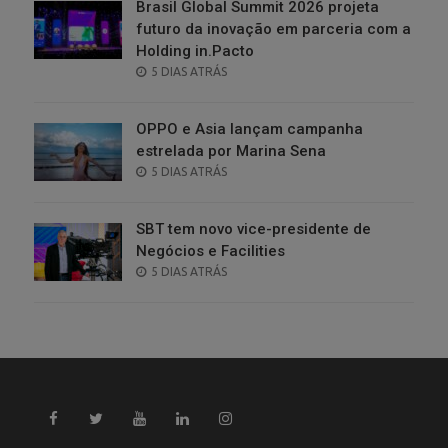
Brasil Global Summit 2026 projeta
futuro da inovação em parceria com a
Holding in.Pacto
POSTED
5 DIAS ATRÁS
ON
OPPO e Asia lançam campanha
estrelada por Marina Sena
POSTED
5 DIAS ATRÁS
ON
SBT tem novo vice-presidente de
Negócios e Facilities
POSTED
5 DIAS ATRÁS
ON