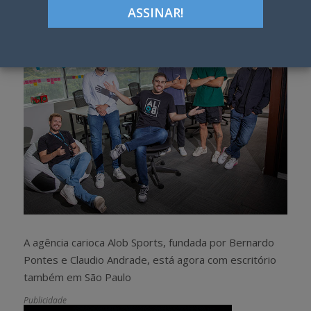
h
w
a
e
r
e
e
t
A agência carioca Alob Sports, fundada por Bernardo
Pontes e Claudio Andrade, está agora com escritório
também em São Paulo
Publicidade