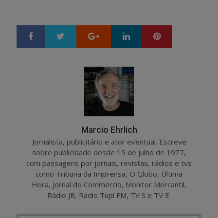
Google+
LinkedIn
Pinterest
S
T
h
w
a
e
r
e
e
t
Marcio Ehrlich
Jornalista, publicitário e ator eventual. Escreve
sobre publicidade desde 15 de julho de 1977,
com passagens por jornais, revistas, rádios e tvs
como Tribuna da Imprensa, O Globo, Última
Hora, Jornal do Commercio, Monitor Mercantil,
Rádio JB, Rádio Tupi FM, TV S e TV E.