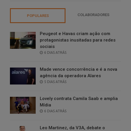
COLABORADORES
POPULARES
Peugeot e Havas criam ação com
protagonistas inusitadas para redes
sociais
POSTED
6 DIAS ATRÁS
ON
Made vence concorrência e é a nova
agência da operadora Alares
POSTED
5 DIAS ATRÁS
ON
Lovely contrata Camila Saab e amplia
Mídia
POSTED
6 DIAS ATRÁS
ON
Leo Martinez, da V3A, debate o