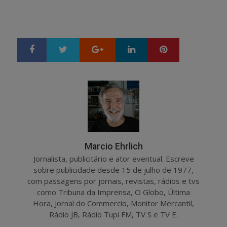
Google+
LinkedIn
Pinterest
S
T
h
w
a
e
r
e
e
t
Marcio Ehrlich
Jornalista, publicitário e ator eventual. Escreve
sobre publicidade desde 15 de julho de 1977,
com passagens por jornais, revistas, rádios e tvs
como Tribuna da Imprensa, O Globo, Última
Hora, Jornal do Commercio, Monitor Mercantil,
Rádio JB, Rádio Tupi FM, TV S e TV E.