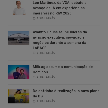
Leo Martinez, da V3A, debate o
avanço da IA em experiências
imersivas no RIW 2026
POSTED
4 DIAS ATRÁS
ON
Avantto House reúne líderes da
aviação executiva, inovação e
negócios durante a semana da
LABACE
POSTED
4 DIAS ATRÁS
ON
Milà.ag assume a comunicação de
Domino’s
POSTED
4 DIAS ATRÁS
ON
Do cofrinho à realização: o novo plano
do BB
POSTED
4 DIAS ATRÁS
ON