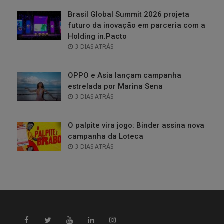
Brasil Global Summit 2026 projeta
futuro da inovação em parceria com a
Holding in.Pacto
POSTED
3 DIAS ATRÁS
ON
OPPO e Asia lançam campanha
estrelada por Marina Sena
POSTED
3 DIAS ATRÁS
ON
O palpite vira jogo: Binder assina nova
campanha da Loteca
POSTED
3 DIAS ATRÁS
ON