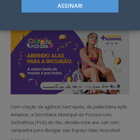
Google+
LinkedIn
Pinterest
S
T
h
w
a
e
r
e
e
t
Com criação da agência Sant’Ajuda, da publicitária Aylla
Amancio, a Secretária Municipal da Pessoa com
Deficiência (PcD) do Rio, decidiu este ano sair com
campanha para divulgar seu Espaço Mais Acessível.