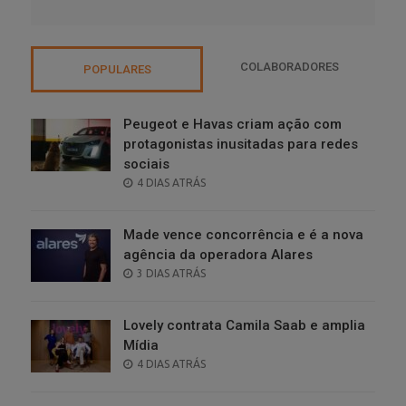
COLABORADORES
POPULARES
Peugeot e Havas criam ação com
protagonistas inusitadas para redes
sociais
POSTED
4 DIAS ATRÁS
ON
Made vence concorrência e é a nova
agência da operadora Alares
POSTED
3 DIAS ATRÁS
ON
Lovely contrata Camila Saab e amplia
Mídia
POSTED
4 DIAS ATRÁS
ON