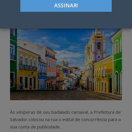
Google+
LinkedIn
Pinterest
S
T
h
w
a
e
r
e
e
t
Às vésperas de seu badalado carnaval, a Prefeitura de
Salvador colocou na rua o edital de concorrência para a
sua conta de publicidade.