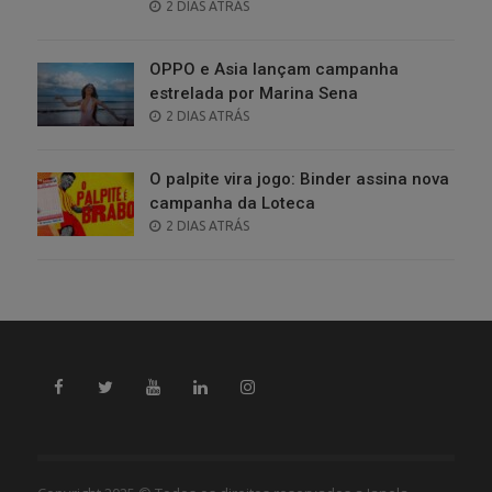
POSTED
2 DIAS ATRÁS
ON
OPPO e Asia lançam campanha
estrelada por Marina Sena
POSTED
2 DIAS ATRÁS
ON
O palpite vira jogo: Binder assina nova
campanha da Loteca
POSTED
2 DIAS ATRÁS
ON