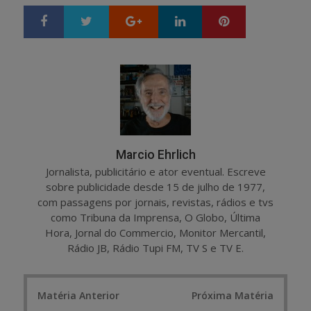
Google+
LinkedIn
Pinterest
S
T
h
w
a
e
r
e
e
t
Marcio Ehrlich
Jornalista, publicitário e ator eventual. Escreve
sobre publicidade desde 15 de julho de 1977,
com passagens por jornais, revistas, rádios e tvs
como Tribuna da Imprensa, O Globo, Última
Hora, Jornal do Commercio, Monitor Mercantil,
Rádio JB, Rádio Tupi FM, TV S e TV E.
Post
Matéria Anterior
Próxima Matéria
navigation