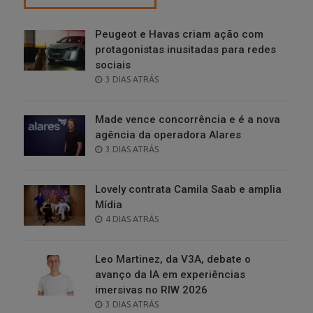
Peugeot e Havas criam ação com
protagonistas inusitadas para redes
sociais
POSTED
3 DIAS ATRÁS
ON
Made vence concorrência e é a nova
agência da operadora Alares
POSTED
3 DIAS ATRÁS
ON
Lovely contrata Camila Saab e amplia
Mídia
POSTED
4 DIAS ATRÁS
ON
Leo Martinez, da V3A, debate o
avanço da IA em experiências
imersivas no RIW 2026
POSTED
3 DIAS ATRÁS