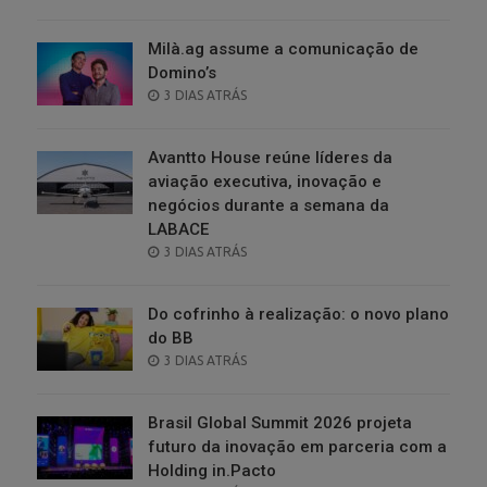
ON
Milà.ag assume a comunicação de
Domino’s
POSTED
3 DIAS ATRÁS
ON
Avantto House reúne líderes da
aviação executiva, inovação e
negócios durante a semana da
LABACE
POSTED
3 DIAS ATRÁS
ON
Do cofrinho à realização: o novo plano
do BB
POSTED
3 DIAS ATRÁS
ON
Brasil Global Summit 2026 projeta
futuro da inovação em parceria com a
Holding in.Pacto