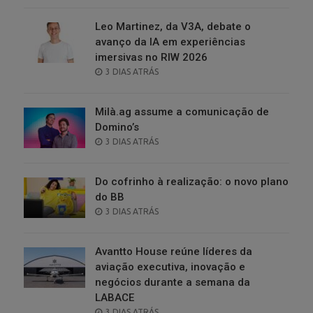
Leo Martinez, da V3A, debate o
avanço da IA em experiências
imersivas no RIW 2026
POSTED
3 DIAS ATRÁS
ON
Milà.ag assume a comunicação de
Domino’s
POSTED
3 DIAS ATRÁS
ON
Do cofrinho à realização: o novo plano
do BB
POSTED
3 DIAS ATRÁS
ON
Avantto House reúne líderes da
aviação executiva, inovação e
negócios durante a semana da
LABACE
POSTED
3 DIAS ATRÁS