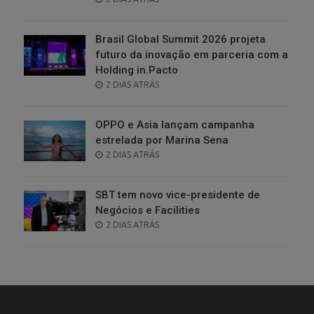
ON
Brasil Global Summit 2026 projeta
futuro da inovação em parceria com a
Holding in.Pacto
POSTED
2 DIAS ATRÁS
ON
OPPO e Asia lançam campanha
estrelada por Marina Sena
POSTED
2 DIAS ATRÁS
ON
SBT tem novo vice-presidente de
Negócios e Facilities
POSTED
2 DIAS ATRÁS
ON