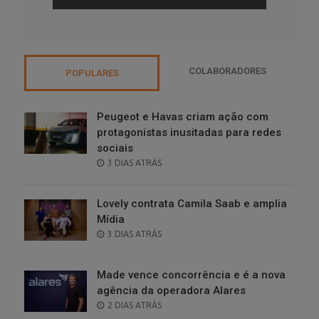
COLABORADORES
POPULARES
Peugeot e Havas criam ação com
protagonistas inusitadas para redes
sociais
POSTED
3 DIAS ATRÁS
ON
Lovely contrata Camila Saab e amplia
Mídia
POSTED
3 DIAS ATRÁS
ON
Made vence concorrência e é a nova
agência da operadora Alares
POSTED
2 DIAS ATRÁS
ON