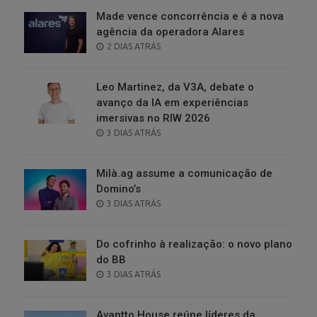
Made vence concorrência e é a nova
agência da operadora Alares
POSTED
2 DIAS ATRÁS
ON
Leo Martinez, da V3A, debate o
avanço da IA em experiências
imersivas no RIW 2026
POSTED
3 DIAS ATRÁS
ON
Milà.ag assume a comunicação de
Domino’s
POSTED
3 DIAS ATRÁS
ON
Do cofrinho à realização: o novo plano
do BB
POSTED
3 DIAS ATRÁS
ON
Avantto House reúne líderes da