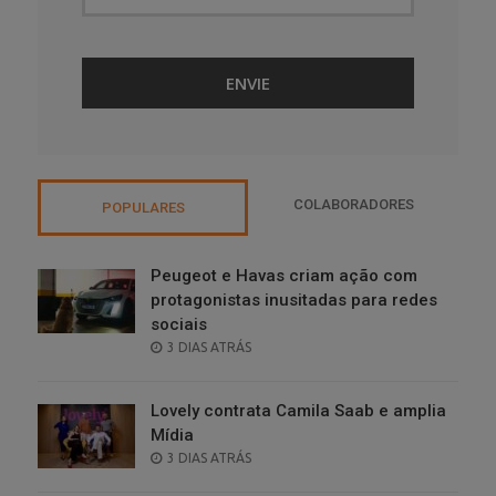
COLABORADORES
POPULARES
Peugeot e Havas criam ação com
protagonistas inusitadas para redes
sociais
POSTED
3 DIAS ATRÁS
ON
Lovely contrata Camila Saab e amplia
Mídia
POSTED
3 DIAS ATRÁS
ON