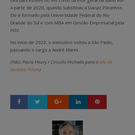
a partir de 2020, quando substituiu a Daruiz Paranhos.
Ele é formado pela Universidade Federal do Rio
Grande do Sul e com MBA em Gestão Empresarial pela
FGV.
No início de 2023, o executivo voltou a São Paulo,
passando o cargo a André Marini.
(Foto: Paulo Fleury / Circuito Fechado para o
site de
Gustavo Frison
)
Google+
LinkedIn
Pinterest
S
T
h
w
a
e
r
e
e
t