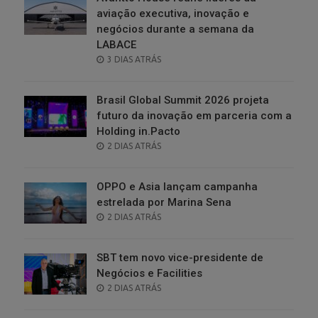
aviação executiva, inovação e
negócios durante a semana da
LABACE
POSTED
3 DIAS ATRÁS
ON
Brasil Global Summit 2026 projeta
futuro da inovação em parceria com a
Holding in.Pacto
POSTED
2 DIAS ATRÁS
ON
OPPO e Asia lançam campanha
estrelada por Marina Sena
POSTED
2 DIAS ATRÁS
ON
SBT tem novo vice-presidente de
Negócios e Facilities
POSTED
2 DIAS ATRÁS
ON