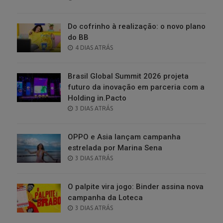
ON
Do cofrinho à realização: o novo plano
do BB
POSTED
4 DIAS ATRÁS
ON
Brasil Global Summit 2026 projeta
futuro da inovação em parceria com a
Holding in.Pacto
POSTED
3 DIAS ATRÁS
ON
OPPO e Asia lançam campanha
estrelada por Marina Sena
POSTED
3 DIAS ATRÁS
ON
O palpite vira jogo: Binder assina nova
campanha da Loteca
POSTED
3 DIAS ATRÁS
ON