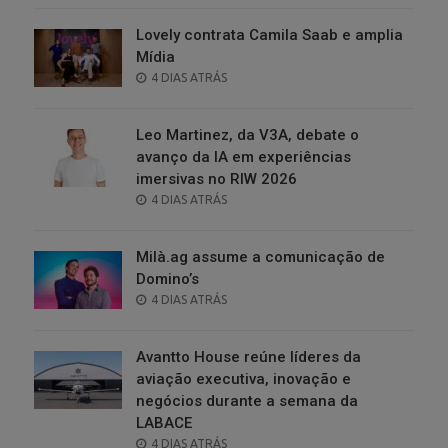
Lovely contrata Camila Saab e amplia
Mídia
POSTED
4 DIAS ATRÁS
ON
Leo Martinez, da V3A, debate o
avanço da IA em experiências
imersivas no RIW 2026
POSTED
4 DIAS ATRÁS
ON
Milà.ag assume a comunicação de
Domino’s
POSTED
4 DIAS ATRÁS
ON
Avantto House reúne líderes da
aviação executiva, inovação e
negócios durante a semana da
LABACE
POSTED
4 DIAS ATRÁS