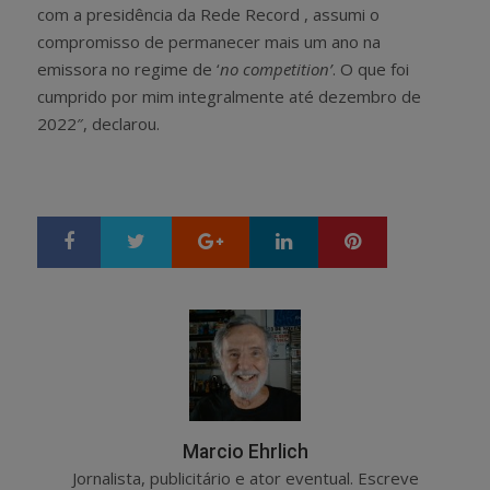
com a presidência da Rede Record , assumi o
compromisso de permanecer mais um ano na
emissora no regime de ‘
no competition’
. O que foi
cumprido por mim integralmente até dezembro de
2022″, declarou.
Google+
LinkedIn
Pinterest
S
T
h
w
a
e
r
e
e
t
Marcio Ehrlich
Jornalista, publicitário e ator eventual. Escreve