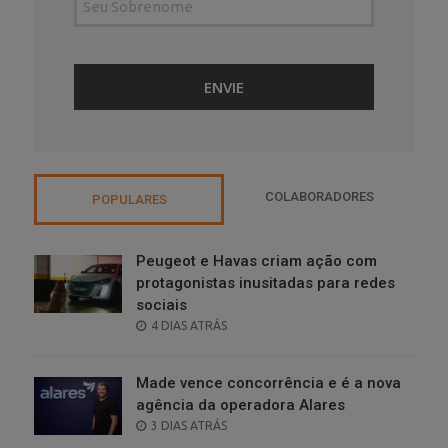
COLABORADORES
POPULARES
Peugeot e Havas criam ação com
protagonistas inusitadas para redes
sociais
POSTED
4 DIAS ATRÁS
ON
Made vence concorrência e é a nova
agência da operadora Alares
POSTED
3 DIAS ATRÁS
ON