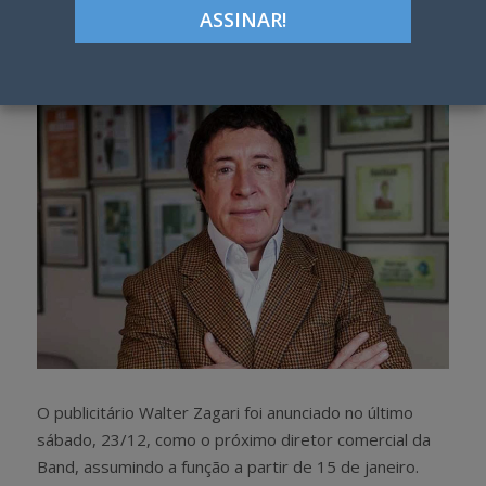
Google+
LinkedIn
Pinterest
S
T
h
w
a
e
r
e
e
t
O publicitário Walter Zagari foi anunciado no último
sábado, 23/12, como o próximo diretor comercial da
Band, assumindo a função a partir de 15 de janeiro.