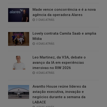
ON
Made vence concorrência e é a nova
agência da operadora Alares
POSTED
3 DIAS ATRÁS
ON
Lovely contrata Camila Saab e amplia
Mídia
POSTED
4 DIAS ATRÁS
ON
Leo Martinez, da V3A, debate o
avanço da IA em experiências
imersivas no RIW 2026
POSTED
4 DIAS ATRÁS
ON
Avantto House reúne líderes da
aviação executiva, inovação e
negócios durante a semana da
LABACE
POSTED