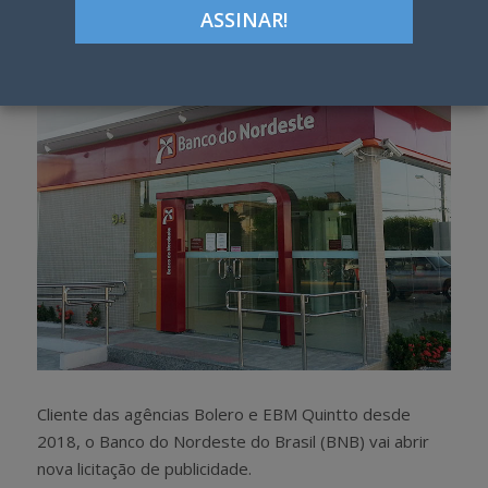
Google+
LinkedIn
Pinterest
S
T
h
w
a
e
r
e
e
t
Cliente das agências Bolero e EBM Quintto desde
2018, o Banco do Nordeste do Brasil (BNB) vai abrir
nova licitação de publicidade.