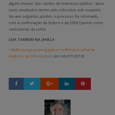
alguns meses “por razões de interesse público”, após
seus resultados terem sido colocados sob suspeita.
No ano seguinte, porém, o processo foi retomado,
com a confirmação da Bolero e da EBM Quintto como
vencedoras da conta.
LEIA TAMBÉM NA JANELA
•
BNB revoga a revogação e confirma a conta na
Bolero e na EBM Quintto
(em 06/07/2018)
Google+
LinkedIn
Pinterest
S
T
h
w
a
e
r
e
e
t