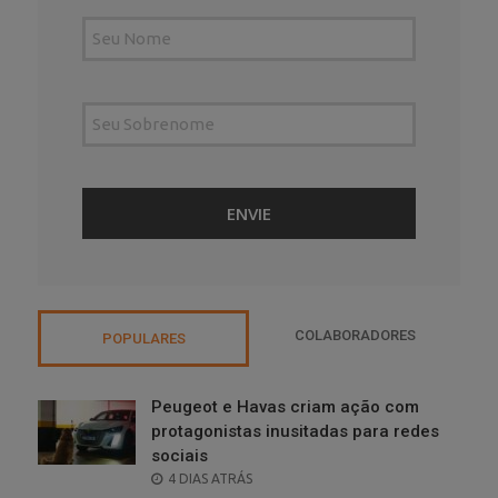
COLABORADORES
POPULARES
Peugeot e Havas criam ação com
protagonistas inusitadas para redes
sociais
POSTED
4 DIAS ATRÁS