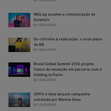
4 DIAS ATRÁS
ON
Milà.ag assume a comunicação de
Domino’s
POSTED
4 DIAS ATRÁS
ON
Do cofrinho à realização: o novo plano
do BB
POSTED
4 DIAS ATRÁS
ON
Brasil Global Summit 2026 projeta
futuro da inovação em parceria com a
Holding in.Pacto
POSTED
3 DIAS ATRÁS
ON
OPPO e Asia lançam campanha
estrelada por Marina Sena
POSTED
3 DIAS ATRÁS
ON