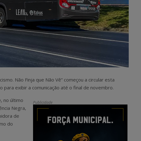
smo. Não Finja que Não Vê” começou a circular esta
 para exibir a comunicação até o final de novembro.
, no último
Publicidade
ência Negra,
bidora de
smo do