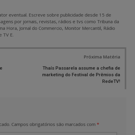
 e ator eventual. Escreve sobre publicidade desde 15 de
agens por jornais, revistas, rádios e tvs como Tribuna da
ma Hora, Jornal do Commercio, Monitor Mercantil, Rádio
e TV E.
Próxima Matéria
 e
Thaís Passarela assume a chefia de
marketing do Festival de Prêmios da
RedeTV!
cado.
Campos obrigatórios são marcados com
*