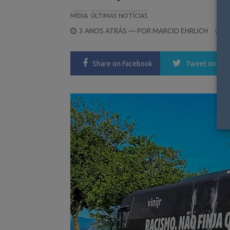
MÍDIA
ÚLTIMAS NOTÍCIAS
POSTED
3 ANOS ATRÁS
— POR
MARCIO EHRLICH
0
ON
Share
on Facebook
Tweet
on Twi