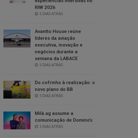
experiências imersivas no
RIW 2026
POSTED
5 DIAS ATRÁS
ON
Avantto House reúne
líderes da aviação
executiva, inovação e
negócios durante a
semana da LABACE
POSTED
5 DIAS ATRÁS
ON
Do cofrinho à realização: o
novo plano do BB
POSTED
5 DIAS ATRÁS
ON
Milà.ag assume a
comunicação de Domino’s
POSTED
5 DIAS ATRÁS
ON