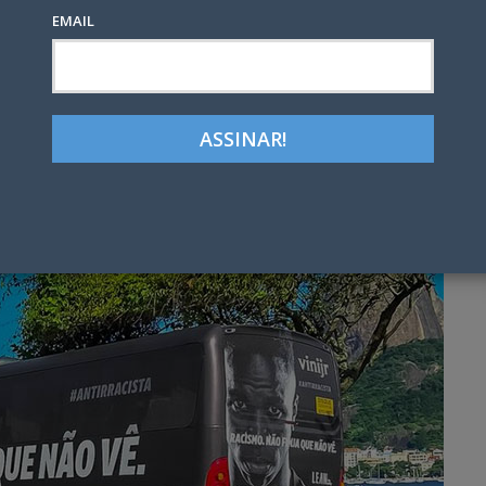
EMAIL
Google+
LinkedIn
Pinterest
tter