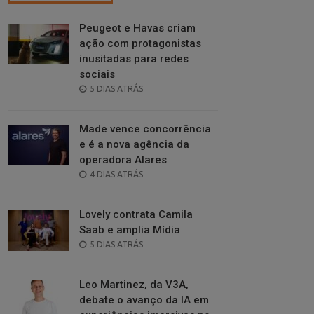
Peugeot e Havas criam
ação com protagonistas
inusitadas para redes
sociais
POSTED
5 DIAS ATRÁS
ON
Made vence concorrência
e é a nova agência da
operadora Alares
POSTED
4 DIAS ATRÁS
ON
Lovely contrata Camila
Saab e amplia Mídia
POSTED
5 DIAS ATRÁS
ON
Leo Martinez, da V3A,
debate o avanço da IA em