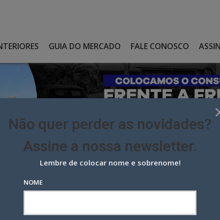
NTERIORES
GUIA DO MERCADO
FALE CONOSCO
ASSI
Não quer perder as novidades?
Assine a nossa newsletter.
Lembre de colocar nome e sobrenome!
. CONTRA O RACISMO CHEGA ÀS RUAS DO RIO PELA LEAN E ITABUS
NOME
ontra o racismo chega às ruas
us