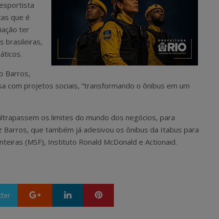
 esportista
tas que é
iação ter
 brasileiras,
ticos.
no Barros,
a com projetos sociais, “transformando o ônibus em um
ultrapassem os limites do mundo dos negócios, para
iz Barros, que também já adesivou os ônibus da Itabus para
eiras (MSF), Instituto Ronald McDonald e Actionaid.
Google+
LinkedIn
Pinterest
tter