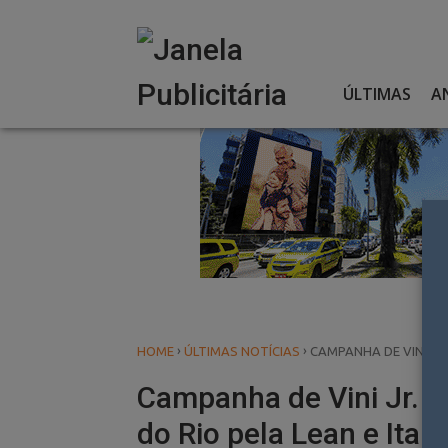
Skip
to
content
ÚLTIMAS
A
›
›
HOME
ÚLTIMAS NOTÍCIAS
CAMPANHA DE VINI JR
Campanha de Vini Jr. c
do Rio pela Lean e Itab