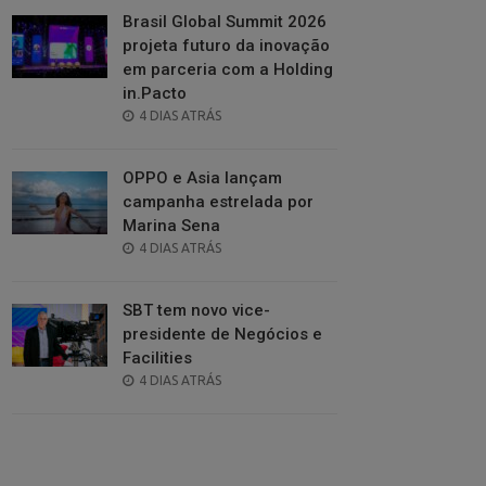
Brasil Global Summit 2026
projeta futuro da inovação
em parceria com a Holding
in.Pacto
POSTED
4 DIAS ATRÁS
ON
OPPO e Asia lançam
campanha estrelada por
Marina Sena
POSTED
4 DIAS ATRÁS
ON
SBT tem novo vice-
presidente de Negócios e
Facilities
POSTED
4 DIAS ATRÁS
ON