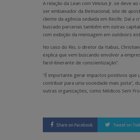
A relação da Lean com Vinicius Jr. se deve ao
ser embaixador da Betnacional, site de apos
cliente da agência sediada em Recife. Daí a cr
buscado parcerias também em outras capitais
com exibição da mensagem em outdoors está
No caso do Rio, o diretor da Itabus, Christia
explica que vem buscando envolver a empres
farol itinerante de conscientização”.
“É importante gerar impactos positivos que 
contribuir para uma sociedade mais justa”, d
outras organizações, como Médicos Sem Front
Share
on Facebook
Tweet
on Twi