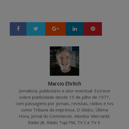
Google+
LinkedIn
Pinterest
S
T
h
w
a
e
r
e
e
t
Marcio Ehrlich
Jornalista, publicitário e ator eventual. Escreve
sobre publicidade desde 15 de julho de 1977,
com passagens por jornais, revistas, rádios e tvs
como Tribuna da Imprensa, O Globo, Última
Hora, Jornal do Commercio, Monitor Mercantil,
Rádio JB, Rádio Tupi FM, TV S e TV E.