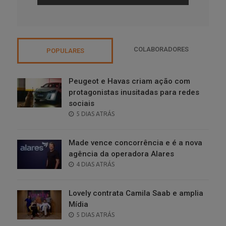
COLABORADORES
POPULARES
Peugeot e Havas criam ação com
protagonistas inusitadas para redes
sociais
POSTED
5 DIAS ATRÁS
ON
Made vence concorrência e é a nova
agência da operadora Alares
POSTED
4 DIAS ATRÁS
ON
Lovely contrata Camila Saab e amplia
Mídia
POSTED
5 DIAS ATRÁS
ON