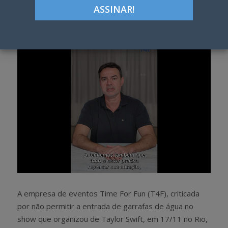
Google+
LinkedIn
Pinterest
S
T
h
w
a
e
r
e
e
t
A empresa de eventos Time For Fun (T4F), criticada
por não permitir a entrada de garrafas de água no
show que organizou de Taylor Swift, em 17/11 no Rio,