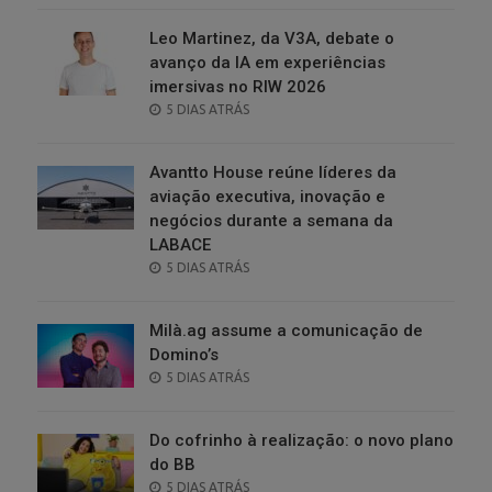
Leo Martinez, da V3A, debate o
avanço da IA em experiências
imersivas no RIW 2026
POSTED
5 DIAS ATRÁS
ON
Avantto House reúne líderes da
aviação executiva, inovação e
negócios durante a semana da
LABACE
POSTED
5 DIAS ATRÁS
ON
Milà.ag assume a comunicação de
Domino’s
POSTED
5 DIAS ATRÁS
ON
Do cofrinho à realização: o novo plano
do BB
POSTED
5 DIAS ATRÁS