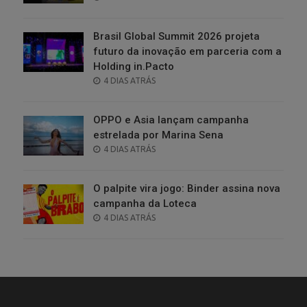
ON
Brasil Global Summit 2026 projeta
futuro da inovação em parceria com a
Holding in.Pacto
POSTED
4 DIAS ATRÁS
ON
OPPO e Asia lançam campanha
estrelada por Marina Sena
POSTED
4 DIAS ATRÁS
ON
O palpite vira jogo: Binder assina nova
campanha da Loteca
POSTED
4 DIAS ATRÁS
ON