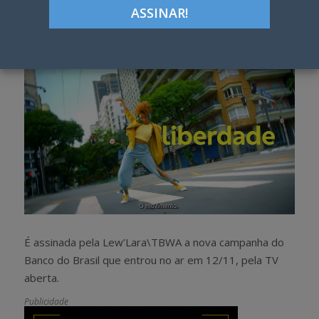
Google+
LinkedIn
Pinterest
S
T
h
w
a
e
r
e
e
t
É assinada pela Lew’Lara\TBWA a nova campanha do
Banco do Brasil que entrou no ar em 12/11, pela TV
aberta.
Publicidade