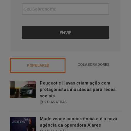
COLABORADORES
POPULARES
Peugeot e Havas criam ação com
protagonistas inusitadas para redes
sociais
POSTED
5 DIAS ATRÁS
ON
Made vence concorrência e é a nova
agência da operadora Alares
POSTED