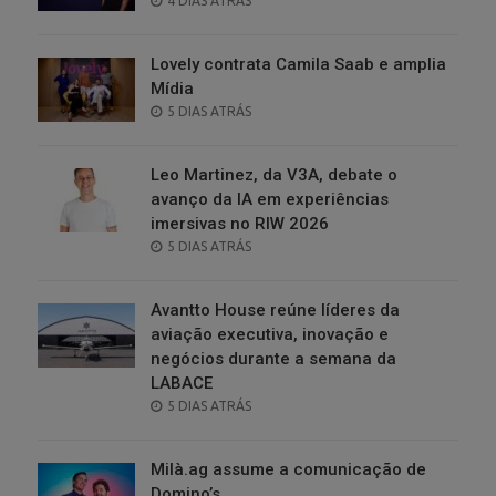
4 DIAS ATRÁS
ON
Lovely contrata Camila Saab e amplia
Mídia
POSTED
5 DIAS ATRÁS
ON
Leo Martinez, da V3A, debate o
avanço da IA em experiências
imersivas no RIW 2026
POSTED
5 DIAS ATRÁS
ON
Avantto House reúne líderes da
aviação executiva, inovação e
negócios durante a semana da
LABACE
POSTED
5 DIAS ATRÁS
ON
Milà.ag assume a comunicação de
Domino’s