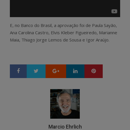
E, no Banco do Brasil, a aprovação foi de Paula Sayão,
Ana Carolina Castro, Elvis Kleber Figueiredo, Marianne
Maia, Thiago Jorge Lemos de Sousa e Igor Araújo.
Google+
LinkedIn
Pinterest
S
T
h
w
a
e
r
e
e
t
Marcio Ehrlich