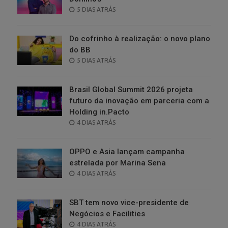
POSTED
5 DIAS ATRÁS
ON
Do cofrinho à realização: o novo plano
do BB
POSTED
5 DIAS ATRÁS
ON
Brasil Global Summit 2026 projeta
futuro da inovação em parceria com a
Holding in.Pacto
POSTED
4 DIAS ATRÁS
ON
OPPO e Asia lançam campanha
estrelada por Marina Sena
POSTED
4 DIAS ATRÁS
ON
SBT tem novo vice-presidente de
Negócios e Facilities
POSTED
4 DIAS ATRÁS