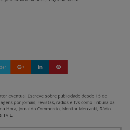
Google+
LinkedIn
Pinterest
tter
 e ator eventual. Escreve sobre publicidade desde 15 de
agens por jornais, revistas, rádios e tvs como Tribuna da
ma Hora, Jornal do Commercio, Monitor Mercantil, Rádio
e TV E.