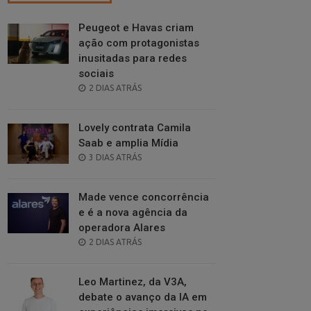
Peugeot e Havas criam
ação com protagonistas
inusitadas para redes
sociais
POSTED
2 DIAS ATRÁS
ON
Lovely contrata Camila
Saab e amplia Mídia
POSTED
3 DIAS ATRÁS
ON
Made vence concorrência
e é a nova agência da
operadora Alares
POSTED
2 DIAS ATRÁS
ON
Leo Martinez, da V3A,
debate o avanço da IA em