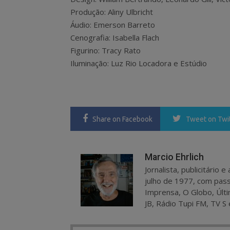
Produção: Aliny Ulbricht
Áudio: Emerson Barreto
Cenografia: Isabella Flach
Figurino: Tracy Rato
Iluminação: Luz Rio Locadora e Estúdio
Share
on Facebook
Tweet
on Twi
Marcio Ehrlich
Jornalista, publicitário
julho de 1977, com pass
Imprensa, O Globo, Últi
JB, Rádio Tupi FM, TV S 