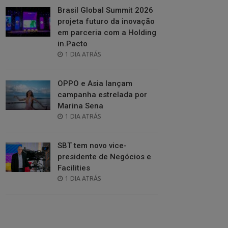
Brasil Global Summit 2026
projeta futuro da inovação
em parceria com a Holding
in.Pacto
POSTED
1 DIA ATRÁS
ON
OPPO e Asia lançam
campanha estrelada por
Marina Sena
POSTED
1 DIA ATRÁS
ON
SBT tem novo vice-
presidente de Negócios e
Facilities
POSTED
1 DIA ATRÁS
ON