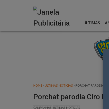
Skip
to
content
ÚLTIMAS
A
›
›
HOME
ÚLTIMAS NOTÍCIAS
PORCHAT PARODIA CI
Porchat parodia Ciro B
CAMPANHAS
ÚLTIMAS NOTÍCIAS