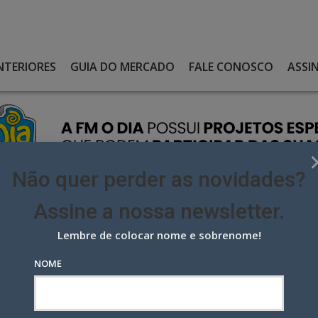
NTERIORES
GUIA DO MERCADO
FALE CONOSCO
ASSI
Não quer perder as novidades?
Assine a nossa newsletter.
Lembre de colocar nome e sobrenome!
RO BOTTINI EM NOVA PROMO DA GLOBO
NOME
ottini em nova promo da Globo