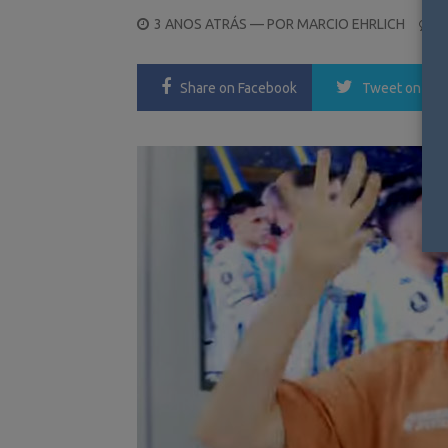
POSTED
3 ANOS ATRÁS
— POR
MARCIO EHRLICH
0
ON
Share
on Facebook
Tweet
on Twi