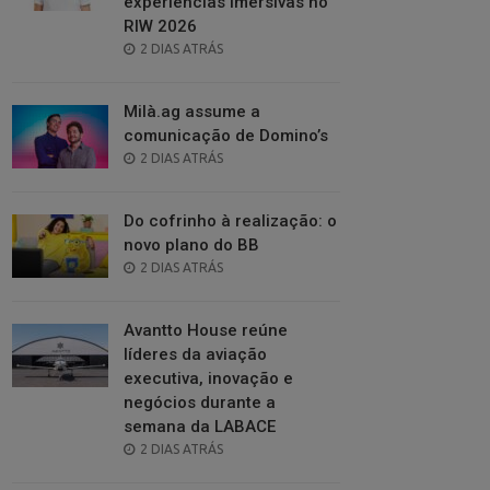
experiências imersivas no
RIW 2026
POSTED
2 DIAS ATRÁS
ON
Milà.ag assume a
comunicação de Domino’s
POSTED
2 DIAS ATRÁS
ON
Do cofrinho à realização: o
novo plano do BB
POSTED
2 DIAS ATRÁS
ON
Avantto House reúne
líderes da aviação
executiva, inovação e
negócios durante a
semana da LABACE
POSTED
2 DIAS ATRÁS
ON