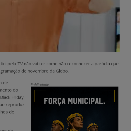
tini pela TV não vai ter como não reconhecer a paródia que
rogramação de novembro da Globo.
na de
Publicidade
omento do
lack Friday.
que reproduz
lhos de
cone da