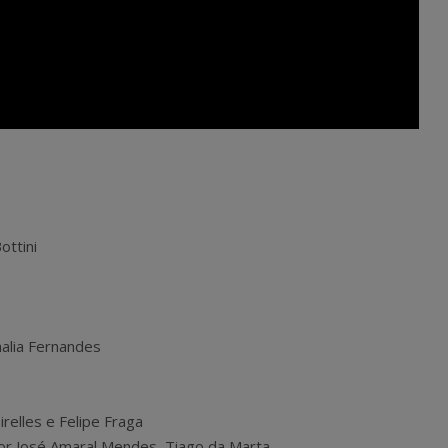
ottini
alia Fernandes
relles e Felipe Fraga
ctor José Amaral Mendes, Tiago da Marta