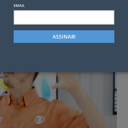
EMAIL
Google+
LinkedIn
Pinterest
tter