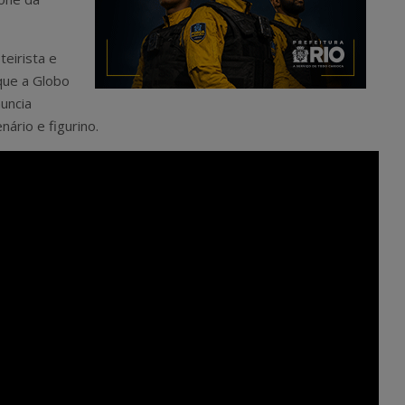
teirista e
 que a Globo
uncia
ário e figurino.