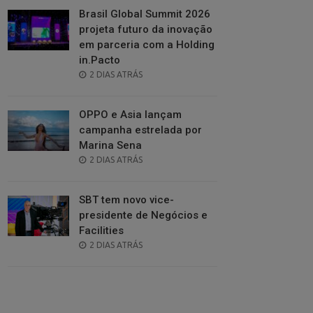
Brasil Global Summit 2026
projeta futuro da inovação
em parceria com a Holding
in.Pacto
POSTED
2 DIAS ATRÁS
ON
OPPO e Asia lançam
campanha estrelada por
Marina Sena
POSTED
2 DIAS ATRÁS
ON
SBT tem novo vice-
presidente de Negócios e
Facilities
POSTED
2 DIAS ATRÁS
ON