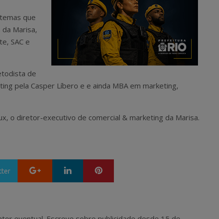
 temas que
 da Marisa,
te, SAC e
todista de
ing pela Casper Líbero e e ainda MBA em marketing,
x, o diretor-executivo de comercial & marketing da Marisa.
Google+
LinkedIn
Pinterest
tter
 e ator eventual. Escreve sobre publicidade desde 15 de