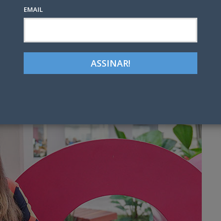
EMAIL
Google+
LinkedIn
Pinterest
tter