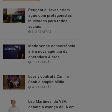
Peugeot e Havas criam
ação com protagonistas
inusitadas para redes
sociais
POSTED
3 DIAS ATRÁS
ON
Made vence concorrência
e é a nova agência da
operadora Alares
POSTED
3 DIAS ATRÁS
ON
Lovely contrata Camila
Saab e amplia Mídia
POSTED
4 DIAS ATRÁS
ON
Leo Martinez, da V3A,
debate o avanço da IA em