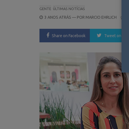
GENTE
ÚLTIMAS NOTÍCIAS
POSTED
3 ANOS ATRÁS
— POR
MARCIO EHRLICH
0
ON
Share
on Facebook
Tweet
on Twi