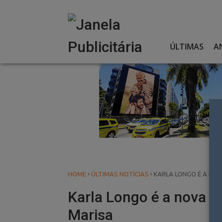
Skip
to
content
ÚLTIMAS
A
›
›
HOME
ÚLTIMAS NOTÍCIAS
KARLA LONGO É A NOV
Karla Longo é a nova d
Marisa