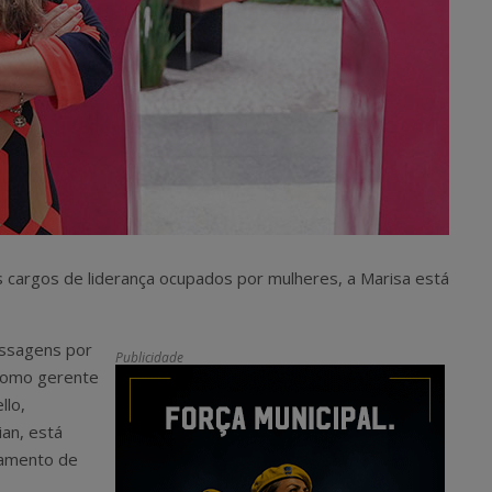
 cargos de liderança ocupados por mulheres, a Marisa está
assagens por
Publicidade
como gerente
llo,
ian, está
namento de