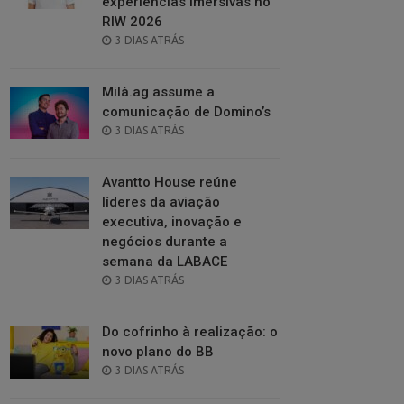
experiências imersivas no
RIW 2026
POSTED
3 DIAS ATRÁS
ON
Milà.ag assume a
comunicação de Domino’s
POSTED
3 DIAS ATRÁS
ON
Avantto House reúne
líderes da aviação
executiva, inovação e
negócios durante a
semana da LABACE
POSTED
3 DIAS ATRÁS
ON
Do cofrinho à realização: o
novo plano do BB
POSTED
3 DIAS ATRÁS
ON