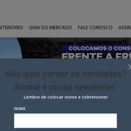
NTERIORES
GUIA DO MERCADO
FALE CONOSCO
ASSI
Não quer perder as novidades?
Assine a nossa newsletter.
Lembre de colocar nome e sobrenome!
A DIRETORA DE MARKETING DA REDE MARISA
NOME
iretora de marketing da rede