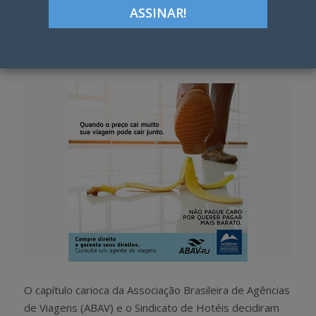
ON
Google+
LinkedIn
Pinterest
S
T
h
w
a
e
r
e
e
t
O capítulo carioca da Associação Brasileira de Agências
de Viagens (ABAV) e o Sindicato de Hotéis decidiram