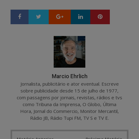
Google+
LinkedIn
Pinterest
S
T
h
w
a
e
r
e
e
t
Marcio Ehrlich
Jornalista, publicitário e ator eventual. Escreve
sobre publicidade desde 15 de julho de 1977,
com passagens por jornais, revistas, rádios e tvs
como Tribuna da Imprensa, O Globo, Última
Hora, Jornal do Commercio, Monitor Mercantil,
Rádio JB, Rádio Tupi FM, TV S e TV E.
Post