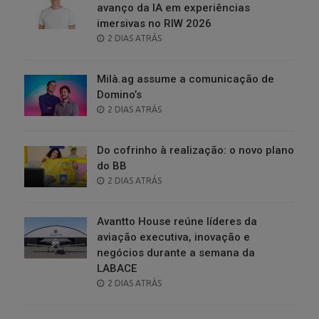
avanço da IA em experiências
imersivas no RIW 2026
POSTED
2 DIAS ATRÁS
ON
Milà.ag assume a comunicação de
Domino’s
POSTED
2 DIAS ATRÁS
ON
Do cofrinho à realização: o novo plano
do BB
POSTED
2 DIAS ATRÁS
ON
Avantto House reúne líderes da
aviação executiva, inovação e
negócios durante a semana da
LABACE
POSTED
2 DIAS ATRÁS
ON