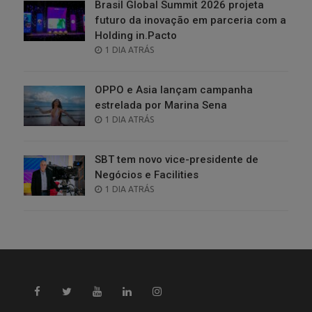
Brasil Global Summit 2026 projeta
futuro da inovação em parceria com a
Holding in.Pacto
POSTED
1 DIA ATRÁS
ON
OPPO e Asia lançam campanha
estrelada por Marina Sena
POSTED
1 DIA ATRÁS
ON
SBT tem novo vice-presidente de
Negócios e Facilities
POSTED
1 DIA ATRÁS
ON