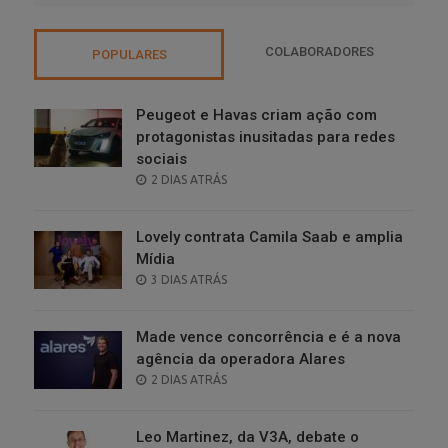
COLABORADORES
POPULARES
Peugeot e Havas criam ação com
protagonistas inusitadas para redes
sociais
POSTED
2 DIAS ATRÁS
ON
Lovely contrata Camila Saab e amplia
Mídia
POSTED
3 DIAS ATRÁS
ON
Made vence concorrência e é a nova
agência da operadora Alares
POSTED
2 DIAS ATRÁS
ON
Leo Martinez, da V3A, debate o