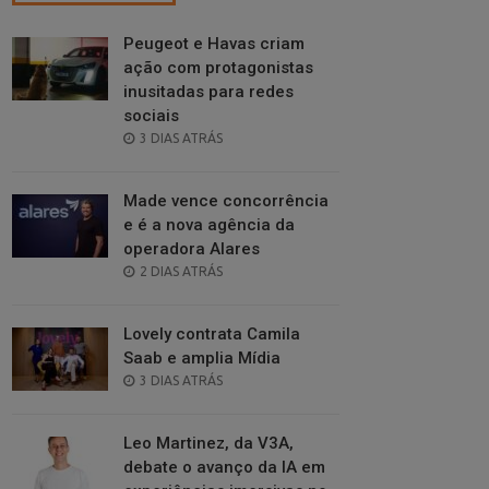
Peugeot e Havas criam
ação com protagonistas
inusitadas para redes
sociais
POSTED
3 DIAS ATRÁS
ON
Made vence concorrência
e é a nova agência da
operadora Alares
POSTED
2 DIAS ATRÁS
ON
Lovely contrata Camila
Saab e amplia Mídia
POSTED
3 DIAS ATRÁS
ON
Leo Martinez, da V3A,
debate o avanço da IA em