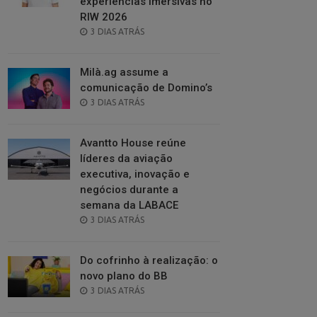
experiências imersivas no
RIW 2026
POSTED
3 DIAS ATRÁS
ON
Milà.ag assume a
comunicação de Domino’s
POSTED
3 DIAS ATRÁS
ON
Avantto House reúne
líderes da aviação
executiva, inovação e
negócios durante a
semana da LABACE
POSTED
3 DIAS ATRÁS
ON
Do cofrinho à realização: o
novo plano do BB
POSTED
3 DIAS ATRÁS
ON