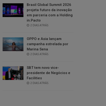
Brasil Global Summit 2026
projeta futuro da inovação
em parceria com a Holding
in.Pacto
POSTED
2 DIAS ATRÁS
ON
OPPO e Asia lançam
campanha estrelada por
Marina Sena
POSTED
2 DIAS ATRÁS
ON
SBT tem novo vice-
presidente de Negócios e
Facilities
POSTED
2 DIAS ATRÁS
ON