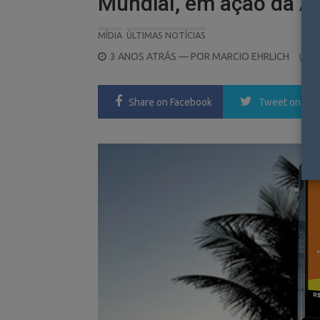
Mundial, em ação da Ar
MÍDIA
ÚLTIMAS NOTÍCIAS
POSTED
3 ANOS ATRÁS
— POR
MARCIO EHRLICH
0
ON
Share
on Facebook
Tweet
on Twi