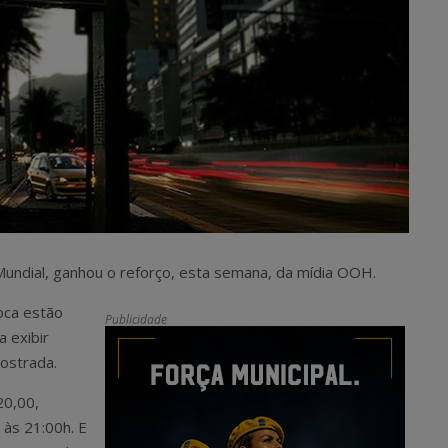
undial, ganhou o reforço, esta semana, da mídia OOH.
ioca estão
Publicidade
a exibir
ostrada.
20,00,
 às 21:00h. E