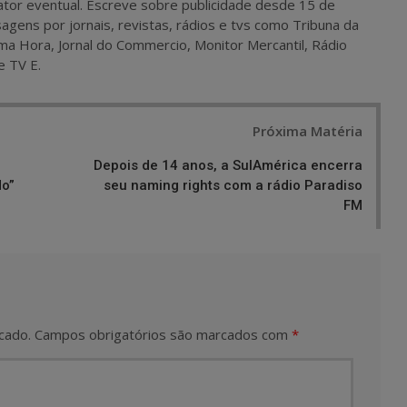
 e ator eventual. Escreve sobre publicidade desde 15 de
agens por jornais, revistas, rádios e tvs como Tribuna da
ma Hora, Jornal do Commercio, Monitor Mercantil, Rádio
e TV E.
Próxima Matéria
Depois de 14 anos, a SulAmérica encerra
do”
seu naming rights com a rádio Paradiso
FM
cado.
Campos obrigatórios são marcados com
*