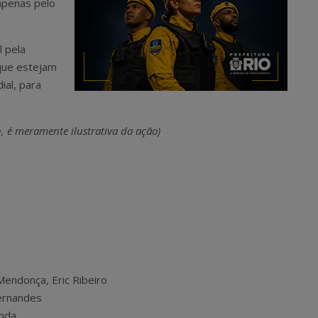
 apenas pelo
l pela
 que estejam
ial, para
n, é meramente ilustrativa da ação)
Mendonça, Eric Ribeiro
Fernandes
anda