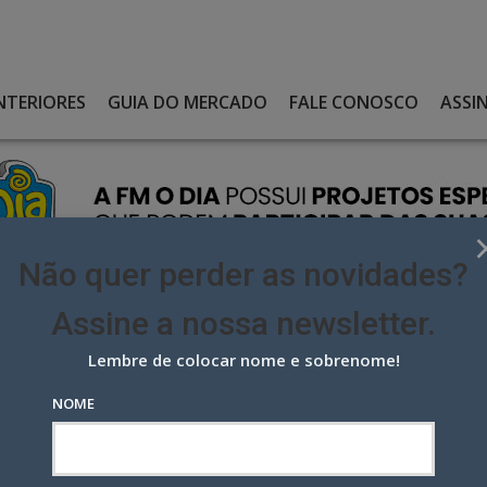
NTERIORES
GUIA DO MERCADO
FALE CONOSCO
ASSI
Não quer perder as novidades?
Assine a nossa newsletter.
Lembre de colocar nome e sobrenome!
TÃO LEVANDO “OFERTAS DA HORA” DO MUNDIAL, EM AÇÃO DA
NOME
levando “Ofertas da Hora” do