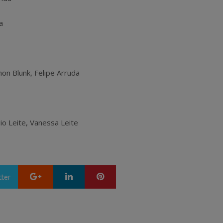
a
on Blunk, Felipe Arruda
gio Leite, Vanessa Leite
Google+
LinkedIn
Pinterest
tter