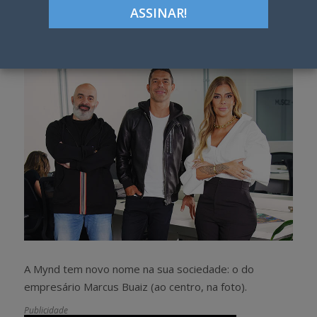
Google+
LinkedIn
Pinterest
S
T
h
w
a
e
r
e
e
t
A Mynd tem novo nome na sua sociedade: o do
empresário Marcus Buaiz (ao centro, na foto).
Publicidade