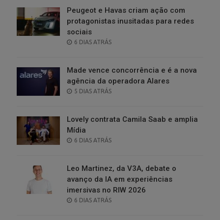
Peugeot e Havas criam ação com
protagonistas inusitadas para redes
sociais
POSTED
6 DIAS ATRÁS
ON
Made vence concorrência e é a nova
agência da operadora Alares
POSTED
5 DIAS ATRÁS
ON
Lovely contrata Camila Saab e amplia
Mídia
POSTED
6 DIAS ATRÁS
ON
Leo Martinez, da V3A, debate o
avanço da IA em experiências
imersivas no RIW 2026
POSTED
6 DIAS ATRÁS
ON