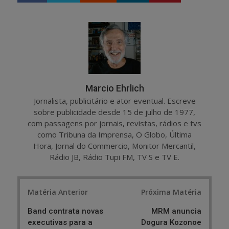
a
e
r
e
e
t
Marcio Ehrlich
Jornalista, publicitário e ator eventual. Escreve
sobre publicidade desde 15 de julho de 1977,
com passagens por jornais, revistas, rádios e tvs
como Tribuna da Imprensa, O Globo, Última
Hora, Jornal do Commercio, Monitor Mercantil,
Rádio JB, Rádio Tupi FM, TV S e TV E.
Post
Matéria Anterior
Próxima Matéria
navigation
Band contrata novas
MRM anuncia
executivas para a
Dogura Kozonoe