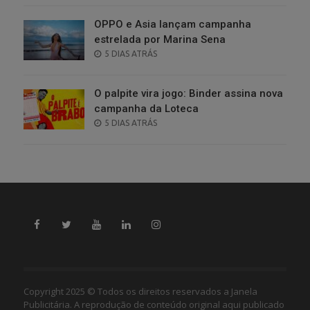
OPPO e Asia lançam campanha
estrelada por Marina Sena
POSTED
5 DIAS ATRÁS
ON
O palpite vira jogo: Binder assina nova
campanha da Loteca
POSTED
5 DIAS ATRÁS
ON
Copyright 2025 © Todos os direitos reservados a Janela
Publicitária. A reprodução de conteúdo original aqui publicado