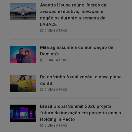
Avantto House reúne líderes da
aviação executiva, inovação e
negócios durante a semana da
LABACE
POSTED
6 DIAS ATRÁS
ON
Milà.ag assume a comunicação de
Domino’s
POSTED
6 DIAS ATRÁS
ON
Do cofrinho à realização: o novo plano
do BB
POSTED
6 DIAS ATRÁS
ON
Brasil Global Summit 2026 projeta
futuro da inovação em parceria com a
Holding in.Pacto
POSTED
5 DIAS ATRÁS
ON