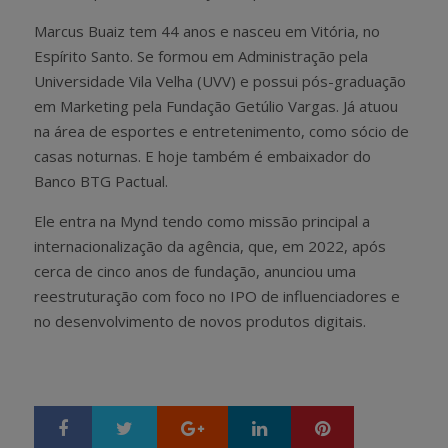
Marcus Buaiz tem 44 anos e nasceu em Vitória, no
Espírito Santo. Se formou em Administração pela
Universidade Vila Velha (UVV) e possui pós-graduação
em Marketing pela Fundação Getúlio Vargas. Já atuou
na área de esportes e entretenimento, como sócio de
casas noturnas. E hoje também é embaixador do
Banco BTG Pactual.
Ele entra na Mynd tendo como missão principal a
internacionalização da agência, que, em 2022, após
cerca de cinco anos de fundação, anunciou uma
reestruturação com foco no IPO de influenciadores e
no desenvolvimento de novos produtos digitais.
Google+
LinkedIn
Pinterest
S
T
h
w