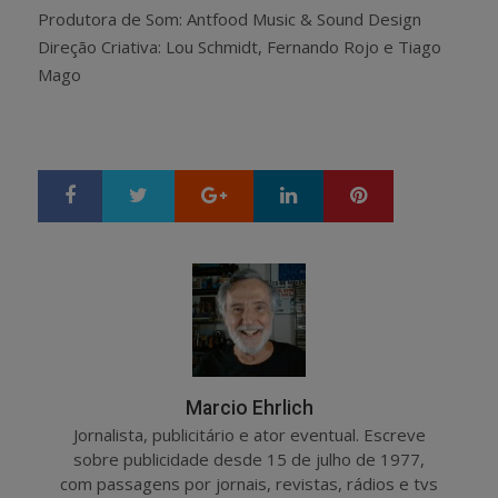
Produtora de Som: Antfood Music & Sound Design
Direção Criativa: Lou Schmidt, Fernando Rojo e Tiago
Mago
Google+
LinkedIn
Pinterest
S
T
h
w
a
e
r
e
e
t
Marcio Ehrlich
Jornalista, publicitário e ator eventual. Escreve
sobre publicidade desde 15 de julho de 1977,
com passagens por jornais, revistas, rádios e tvs