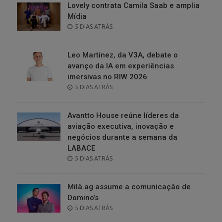
Lovely contrata Camila Saab e amplia
Mídia
POSTED
5 DIAS ATRÁS
ON
Leo Martinez, da V3A, debate o
avanço da IA em experiências
imersivas no RIW 2026
POSTED
5 DIAS ATRÁS
ON
Avantto House reúne líderes da
aviação executiva, inovação e
negócios durante a semana da
LABACE
POSTED
5 DIAS ATRÁS
ON
Milà.ag assume a comunicação de
Domino’s
POSTED
5 DIAS ATRÁS
ON