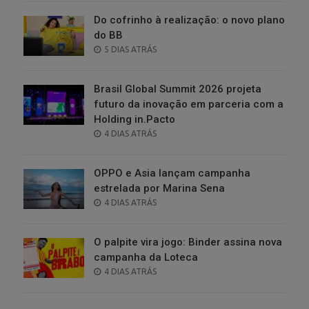
Do cofrinho à realização: o novo plano
do BB
POSTED
5 DIAS ATRÁS
ON
Brasil Global Summit 2026 projeta
futuro da inovação em parceria com a
Holding in.Pacto
POSTED
4 DIAS ATRÁS
ON
OPPO e Asia lançam campanha
estrelada por Marina Sena
POSTED
4 DIAS ATRÁS
ON
O palpite vira jogo: Binder assina nova
campanha da Loteca
POSTED
4 DIAS ATRÁS
ON