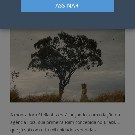
Google+
LinkedIn
Pinterest
S
T
h
w
a
e
r
e
e
t
A montadora Stellantis está lançando, com criação da
agência Fbiz, sua primeira Ram concebida no Brasil. E
que já sai com oito mil unidades vendidas.