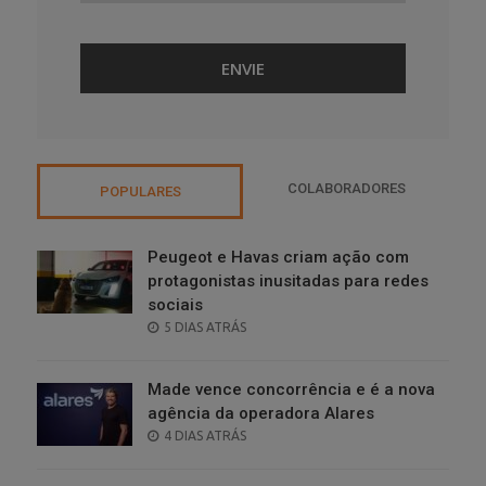
COLABORADORES
POPULARES
Peugeot e Havas criam ação com
protagonistas inusitadas para redes
sociais
POSTED
5 DIAS ATRÁS
ON
Made vence concorrência e é a nova
agência da operadora Alares
POSTED
4 DIAS ATRÁS
ON