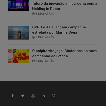
futuro da inovação em parceria com a
Holding in.Pacto
POSTED
3 DIAS ATRÁS
ON
OPPO e Asia lançam campanha
estrelada por Marina Sena
POSTED
3 DIAS ATRÁS
ON
O palpite vira jogo: Binder assina nova
campanha da Loteca
POSTED
3 DIAS ATRÁS
ON