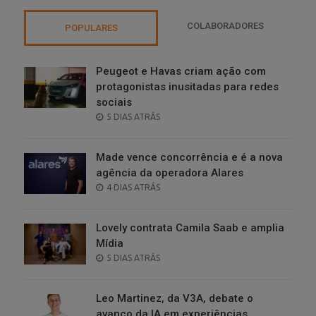
COLABORADORES
POPULARES
Peugeot e Havas criam ação com
protagonistas inusitadas para redes
sociais
POSTED
5 DIAS ATRÁS
ON
Made vence concorrência e é a nova
agência da operadora Alares
POSTED
4 DIAS ATRÁS
ON
Lovely contrata Camila Saab e amplia
Mídia
POSTED
5 DIAS ATRÁS
ON
Leo Martinez, da V3A, debate o
avanço da IA em experiências