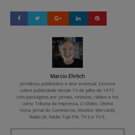
Google+
LinkedIn
Pinterest
S
T
h
w
a
e
r
e
e
t
Marcio Ehrlich
Jornalista, publicitário e ator eventual. Escreve
sobre publicidade desde 15 de julho de 1977,
com passagens por jornais, revistas, rádios e tvs
como Tribuna da Imprensa, O Globo, Última
Hora, Jornal do Commercio, Monitor Mercantil,
Rádio JB, Rádio Tupi FM, TV S e TV E.
Post