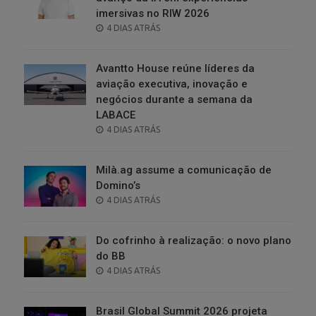
imersivas no RIW 2026
POSTED
4 DIAS ATRÁS
ON
Avantto House reúne líderes da
aviação executiva, inovação e
negócios durante a semana da
LABACE
POSTED
4 DIAS ATRÁS
ON
Milà.ag assume a comunicação de
Domino’s
POSTED
4 DIAS ATRÁS
ON
Do cofrinho à realização: o novo plano
do BB
POSTED
4 DIAS ATRÁS
ON
Brasil Global Summit 2026 projeta