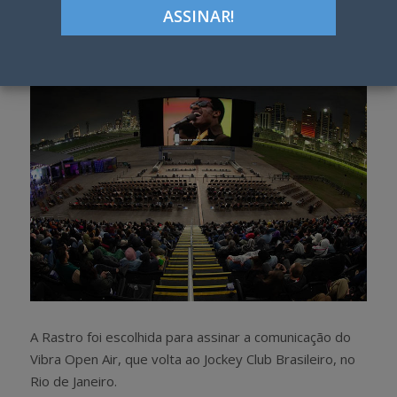
Google+
LinkedIn
Pinterest
S
T
h
w
a
e
r
e
e
t
A Rastro foi escolhida para assinar a comunicação do
Vibra Open Air, que volta ao Jockey Club Brasileiro, no
Rio de Janeiro.