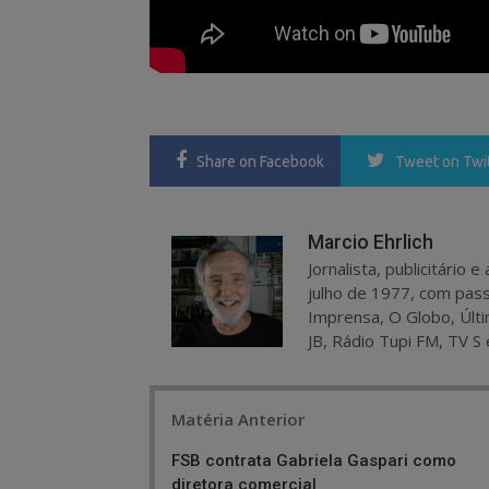
Share
on Facebook
Tweet
on Twi
Marcio Ehrlich
Jornalista, publicitário
julho de 1977, com pass
Imprensa, O Globo, Últi
JB, Rádio Tupi FM, TV S 
Post
Matéria Anterior
navigation
FSB contrata Gabriela Gaspari como
diretora comercial