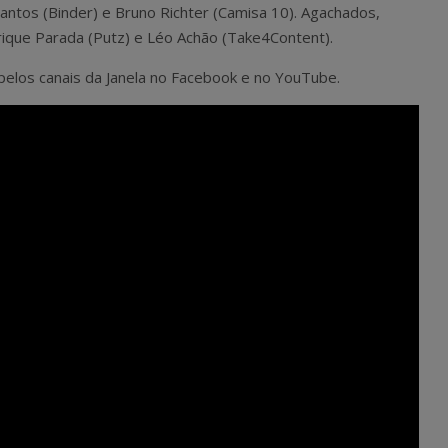
antos (Binder) e Bruno Richter (Camisa 10). Agachados,
enrique Parada (Putz) e Léo Achão (Take4Content).
 pelos canais da Janela no Facebook e no YouTube.