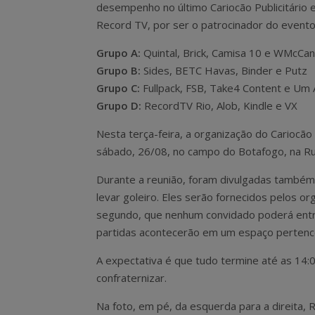
desempenho no último Cariocão Publicitário e
Record TV, por ser o patrocinador do evento
Grupo A:
Quintal, Brick, Camisa 10 e WMcCa
Grupo B:
Sides, BETC Havas, Binder e Putz
Grupo C:
Fullpack, FSB, Take4 Content e Um 
Grupo D:
RecordTV Rio, Alob, Kindle e VX
Nesta terça-feira, a organização do Cariocão 
sábado, 26/08, no campo do Botafogo, na Ru
Durante a reunião, foram divulgadas também
levar goleiro. Eles serão fornecidos pelos o
segundo, que nenhum convidado poderá entrar
partidas acontecerão em um espaço pertenc
A expectativa é que tudo termine até as 14
confraternizar.
Na foto, em pé, da esquerda para a direita, 