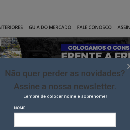
NTERIORES
GUIA DO MERCADO
FALE CONOSCO
ASSI
Não quer perder as novidades?
Assine a nossa newsletter.
Lembre de colocar nome e sobrenome!
E SUAS CHAVES PARA O TORNEIO DE 26 DE AGOSTO
NOME
uas chaves para o torneio de 26