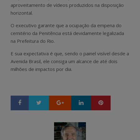
aproveitamento de vídeos produzidos na disposição
horizontal.
O executivo garante que a ocupação da empena do
cemitério da Penitência está devidamente legalizada
na Prefeitura do Rio.
E sua expectativa é que, sendo o painel visível desde a
Avenida Brasil, ele consiga um alcance de até dois
milhões de impactos por dia.
Google+
LinkedIn
Pinterest
S
T
h
w
a
e
r
e
e
t