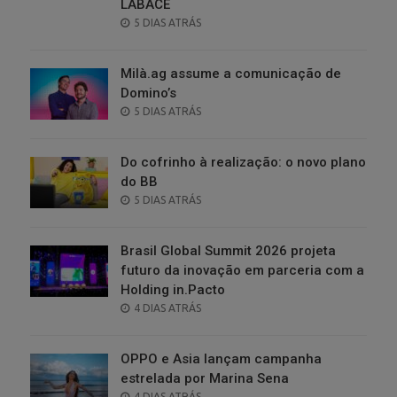
LABACE
POSTED
5 DIAS ATRÁS
ON
Milà.ag assume a comunicação de
Domino’s
POSTED
5 DIAS ATRÁS
ON
Do cofrinho à realização: o novo plano
do BB
POSTED
5 DIAS ATRÁS
ON
Brasil Global Summit 2026 projeta
futuro da inovação em parceria com a
Holding in.Pacto
POSTED
4 DIAS ATRÁS
ON
OPPO e Asia lançam campanha
estrelada por Marina Sena
POSTED
4 DIAS ATRÁS