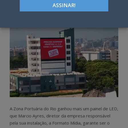
Google+
LinkedIn
Pinterest
S
T
h
w
a
e
r
e
e
t
A Zona Portuária do Rio ganhou mais um painel de LED,
que Marcio Ayres, diretor da empresa responsável
pela sua instalação, a Formato Mídia, garante ser o