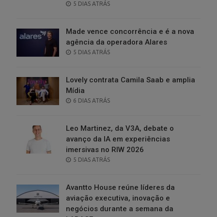
POSTED
5 DIAS ATRÁS
ON
Made vence concorrência e é a nova
agência da operadora Alares
POSTED
5 DIAS ATRÁS
ON
Lovely contrata Camila Saab e amplia
Mídia
POSTED
6 DIAS ATRÁS
ON
Leo Martinez, da V3A, debate o
avanço da IA em experiências
imersivas no RIW 2026
POSTED
5 DIAS ATRÁS
ON
Avantto House reúne líderes da
aviação executiva, inovação e
negócios durante a semana da