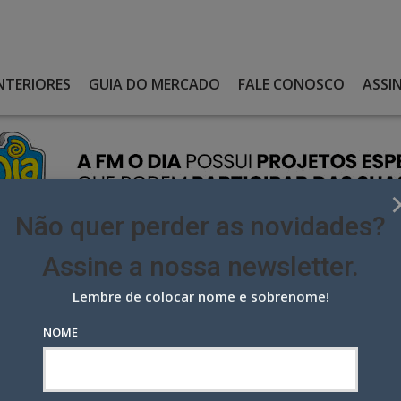
NTERIORES
GUIA DO MERCADO
FALE CONOSCO
ASSI
Não quer perder as novidades?
Assine a nossa newsletter.
Lembre de colocar nome e sobrenome!
VIRALIZA AO COLOCAR AS JOGADORAS DE FUTEBOL FEMININO COMO
NOME
iza ao colocar as jogadoras de