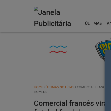
Skip
to
content
ÚLTIMAS
A
›
›
HOME
ÚLTIMAS NOTÍCIAS
COMERCIAL FRANCÊS 
HOMENS
Comercial francês viral