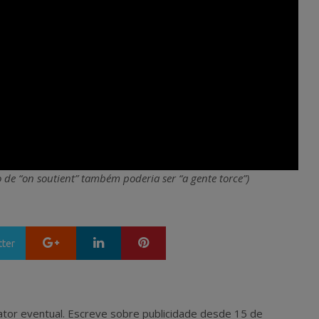
 de “on soutient” também poderia ser “a gente torce”)
Google+
LinkedIn
Pinterest
tter
 e ator eventual. Escreve sobre publicidade desde 15 de