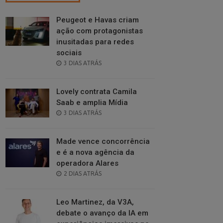
Peugeot e Havas criam
ação com protagonistas
inusitadas para redes
sociais
POSTED
3 DIAS ATRÁS
ON
Lovely contrata Camila
Saab e amplia Mídia
POSTED
3 DIAS ATRÁS
ON
Made vence concorrência
e é a nova agência da
operadora Alares
POSTED
2 DIAS ATRÁS
ON
Leo Martinez, da V3A,
debate o avanço da IA em