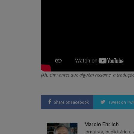
(Ah, sim: antes que alguém reclame, a tradução
Share
on Facebook
Tweet
on Twi
Marcio Ehrlich
Jornalista, publicitário