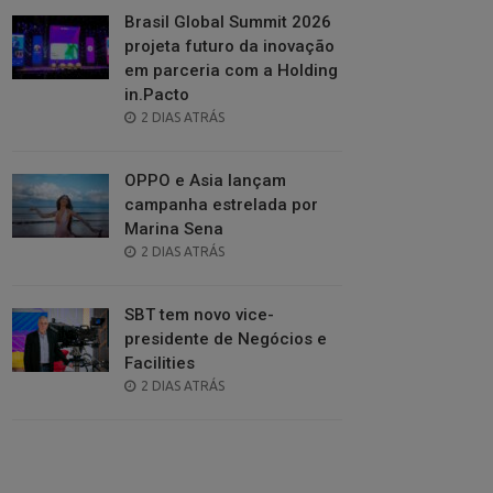
Brasil Global Summit 2026
projeta futuro da inovação
em parceria com a Holding
in.Pacto
POSTED
2 DIAS ATRÁS
ON
OPPO e Asia lançam
campanha estrelada por
Marina Sena
POSTED
2 DIAS ATRÁS
ON
SBT tem novo vice-
presidente de Negócios e
Facilities
POSTED
2 DIAS ATRÁS
ON