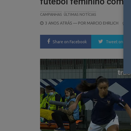
futebol feminino com
CAMPANHAS
ÚLTIMAS NOTÍCIAS
POSTED
3 ANOS ATRÁS
— POR
MARCIO EHRLICH
0
ON
Share
on Facebook
Tweet
on Twi