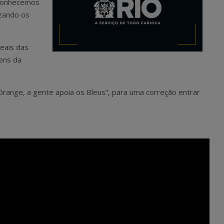
 conhecemos
zando os
eais das
ens da
 Orange, a gente apoia os Bleus”, para uma correção entrar