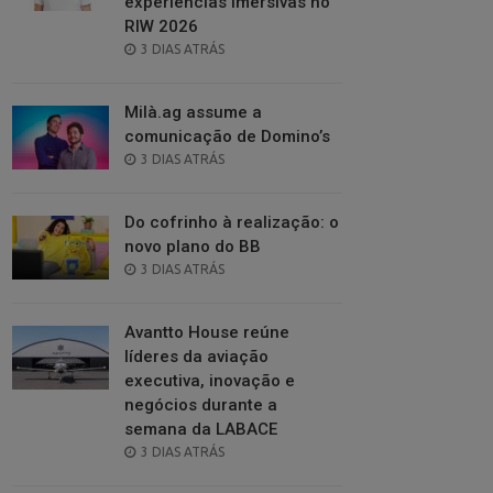
experiências imersivas no
RIW 2026
POSTED
3 DIAS ATRÁS
ON
Milà.ag assume a
comunicação de Domino’s
POSTED
3 DIAS ATRÁS
ON
Do cofrinho à realização: o
novo plano do BB
POSTED
3 DIAS ATRÁS
ON
Avantto House reúne
líderes da aviação
executiva, inovação e
negócios durante a
semana da LABACE
POSTED
3 DIAS ATRÁS
ON