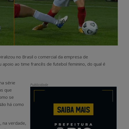
iralizou no Brasil o comercial da empresa de
poio ao time francês de futebol feminino, do qual é
ma série
Publicidade
as que
Como se
Não há como
, na verdade,