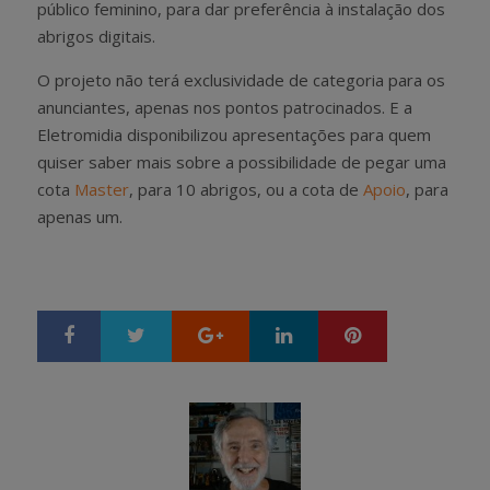
público feminino, para dar preferência à instalação dos
abrigos digitais.
O projeto não terá exclusividade de categoria para os
anunciantes, apenas nos pontos patrocinados. E a
Eletromidia disponibilizou apresentações para quem
quiser saber mais sobre a possibilidade de pegar uma
cota
Master
, para 10 abrigos, ou a cota de
Apoio
, para
apenas um.
Google+
LinkedIn
Pinterest
S
T
h
w
a
e
r
e
e
t