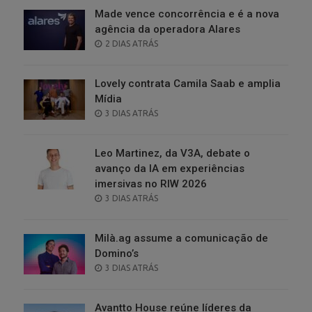
Made vence concorrência e é a nova
agência da operadora Alares
POSTED
2 DIAS ATRÁS
ON
Lovely contrata Camila Saab e amplia
Mídia
POSTED
3 DIAS ATRÁS
ON
Leo Martinez, da V3A, debate o
avanço da IA em experiências
imersivas no RIW 2026
POSTED
3 DIAS ATRÁS
ON
Milà.ag assume a comunicação de
Domino’s
POSTED
3 DIAS ATRÁS
ON
Avantto House reúne líderes da