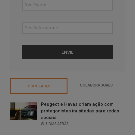
COLABORADORES
POPULARES
Peugeot e Havas criam ação com
protagonistas inusitadas para redes
sociais
POSTED
3 DIAS ATRÁS
ON