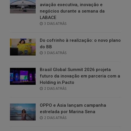
aviação executiva, inovação e
negócios durante a semana da
LABACE
POSTED
3 DIAS ATRÁS
ON
Do cofrinho à realização: o novo plano
do BB
POSTED
3 DIAS ATRÁS
ON
Brasil Global Summit 2026 projeta
futuro da inovação em parceria com a
Holding in.Pacto
POSTED
2 DIAS ATRÁS
ON
OPPO e Asia lançam campanha
estrelada por Marina Sena
POSTED
2 DIAS ATRÁS
ON