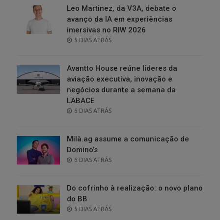
Leo Martinez, da V3A, debate o
avanço da IA em experiências
imersivas no RIW 2026
POSTED
5 DIAS ATRÁS
ON
Avantto House reúne líderes da
aviação executiva, inovação e
negócios durante a semana da
LABACE
POSTED
6 DIAS ATRÁS
ON
Milà.ag assume a comunicação de
Domino’s
POSTED
6 DIAS ATRÁS
ON
Do cofrinho à realização: o novo plano
do BB
POSTED
5 DIAS ATRÁS
ON