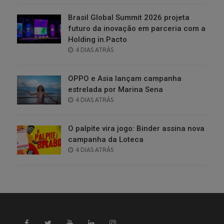
Brasil Global Summit 2026 projeta
futuro da inovação em parceria com a
Holding in.Pacto
POSTED
4 DIAS ATRÁS
ON
OPPO e Asia lançam campanha
estrelada por Marina Sena
POSTED
4 DIAS ATRÁS
ON
O palpite vira jogo: Binder assina nova
campanha da Loteca
POSTED
4 DIAS ATRÁS
ON