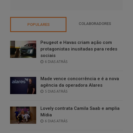
COLABORADORES
POPULARES
Peugeot e Havas criam ação com
protagonistas inusitadas para redes
sociais
POSTED
6 DIAS ATRÁS
ON
Made vence concorrência e é a nova
agência da operadora Alares
POSTED
5 DIAS ATRÁS
ON
Lovely contrata Camila Saab e amplia
Mídia
POSTED
6 DIAS ATRÁS
ON