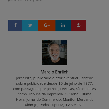
Google+
LinkedIn
Pinterest
S
T
h
w
a
e
r
e
e
t
Marcio Ehrlich
Jornalista, publicitário e ator eventual. Escreve
sobre publicidade desde 15 de julho de 1977,
com passagens por jornais, revistas, rádios e tvs
como Tribuna da Imprensa, O Globo, Última
Hora, Jornal do Commercio, Monitor Mercantil,
Rádio JB, Rádio Tupi FM, TV S e TV E.