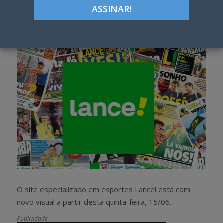
Google+
LinkedIn
Pinterest
S
T
h
w
a
e
r
e
e
t
O site especializado em esportes Lance! está com
novo visual a partir desta quinta-feira, 15/06.
Publicidade