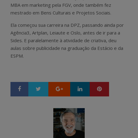
MBA em marketing pela FGV, onde também fez
mestrado em Bens Culturais e Projetos Sociais.
Ela começou sua carreira na DPZ, passando ainda por
Agência3, Artplan, Leiaute e Oslo, antes de ir para a
Sides. E paralelamente à atividade de criativa, deu
aulas sobre publicidade na graduação da Estácio e da
ESPM.
Google+
LinkedIn
Pinterest
S
T
h
w
a
e
r
e
e
t