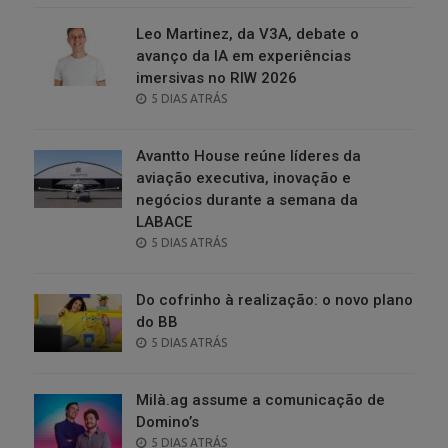
Leo Martinez, da V3A, debate o
avanço da IA em experiências
imersivas no RIW 2026
POSTED
5 DIAS ATRÁS
ON
Avantto House reúne líderes da
aviação executiva, inovação e
negócios durante a semana da
LABACE
POSTED
5 DIAS ATRÁS
ON
Do cofrinho à realização: o novo plano
do BB
POSTED
5 DIAS ATRÁS
ON
Milà.ag assume a comunicação de
Domino’s
POSTED
5 DIAS ATRÁS