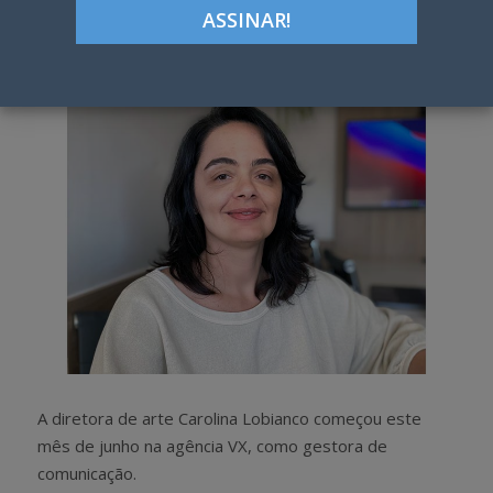
Google+
LinkedIn
Pinterest
S
T
h
w
a
e
r
e
e
t
A diretora de arte Carolina Lobianco começou este
mês de junho na agência VX, como gestora de
comunicação.