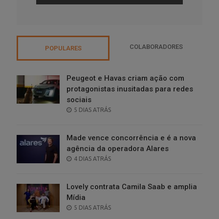
COLABORADORES
POPULARES
Peugeot e Havas criam ação com
protagonistas inusitadas para redes
sociais
POSTED
5 DIAS ATRÁS
ON
Made vence concorrência e é a nova
agência da operadora Alares
POSTED
4 DIAS ATRÁS
ON
Lovely contrata Camila Saab e amplia
Mídia
POSTED
5 DIAS ATRÁS
ON