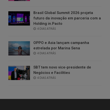
ON
Brasil Global Summit 2026 projeta
futuro da inovação em parceria com a
Holding in.Pacto
POSTED
4 DIAS ATRÁS
ON
OPPO e Asia lançam campanha
estrelada por Marina Sena
POSTED
4 DIAS ATRÁS
ON
SBT tem novo vice-presidente de
Negócios e Facilities
POSTED
4 DIAS ATRÁS
ON