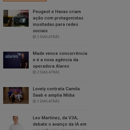
Peugeot e Havas criam
ação com protagonistas
inusitadas para redes
sociais
POSTED
3 DIAS ATRÁS
ON
Made vence concorrência
e é a nova agência da
operadora Alares
POSTED
2 DIAS ATRÁS
ON
Lovely contrata Camila
Saab e amplia Mídia
POSTED
3 DIAS ATRÁS
ON
Leo Martinez, da V3A,
debate o avanço da IA em