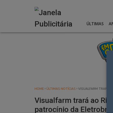
Skip
to
content
ÚLTIMAS
A
›
›
HOME
ÚLTIMAS NOTÍCIAS
VISUALFARM TRARÁ AO
Visualfarm trará ao Rio
patrocínio da Eletrobra