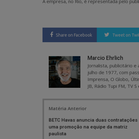
A empresa, no Rio, é representada pelo publ
Share
on Facebook
Tweet
on Twi
Marcio Ehrlich
Jornalista, publicitário
julho de 1977, com pass
Imprensa, O Globo, Últi
JB, Rádio Tupi FM, TV S 
Post
Matéria Anterior
navigation
BETC Havas anuncia duas contratações
uma promoção na equipe da matriz
paulista