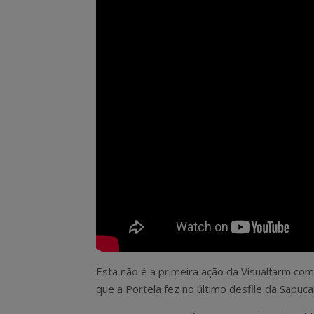
Esta não é a primeira ação da Visualfarm com
que a Portela fez no último desfile da Sapuca