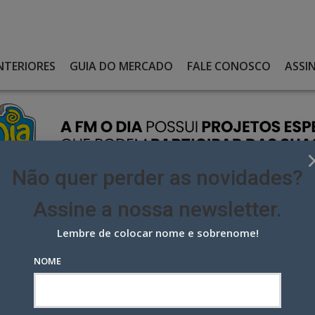
NTERIORES
GUIA DO MERCADO
FALE CONOSCO
ASSI
Não quer perder as novidades?
Assine a nossa newsletter.
Lembre de colocar nome e sobrenome!
 RIO SEU FESTIVAL DE LUZES, COM PATROCÍNIO DA ELETROBRAS
NOME
 seu Festival de Luzes, com
s