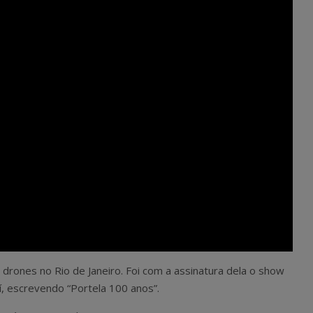
 drones no Rio de Janeiro. Foi com a assinatura dela o show
í, escrevendo “Portela 100 anos”.