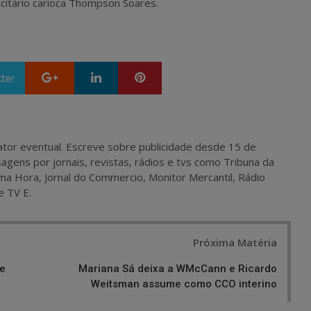
icitário carioca Thompson Soares.
Google+
LinkedIn
Pinterest
tter
 e ator eventual. Escreve sobre publicidade desde 15 de
agens por jornais, revistas, rádios e tvs como Tribuna da
ma Hora, Jornal do Commercio, Monitor Mercantil, Rádio
e TV E.
Próxima Matéria
 e
Mariana Sá deixa a WMcCann e Ricardo
Weitsman assume como CCO interino