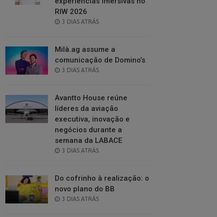
experiências imersivas no
RIW 2026
POSTED
3 DIAS ATRÁS
ON
Milà.ag assume a
comunicação de Domino’s
POSTED
3 DIAS ATRÁS
ON
Avantto House reúne
líderes da aviação
executiva, inovação e
negócios durante a
semana da LABACE
POSTED
3 DIAS ATRÁS
ON
Do cofrinho à realização: o
novo plano do BB
POSTED
3 DIAS ATRÁS
ON