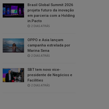
Brasil Global Summit 2026
projeta futuro da inovação
em parceria com a Holding
in.Pacto
POSTED
2 DIAS ATRÁS
ON
OPPO e Asia lançam
campanha estrelada por
Marina Sena
POSTED
2 DIAS ATRÁS
ON
SBT tem novo vice-
presidente de Negócios e
Facilities
POSTED
2 DIAS ATRÁS
ON