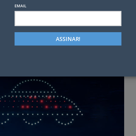
EMAIL
Google+
LinkedIn
Pinterest
tter