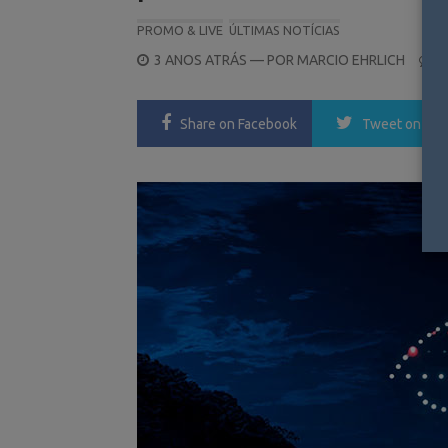
PROMO & LIVE
ÚLTIMAS NOTÍCIAS
POSTED
3 ANOS ATRÁS
— POR
MARCIO EHRLICH
0
ON
Share
on Facebook
Tweet
on Twi