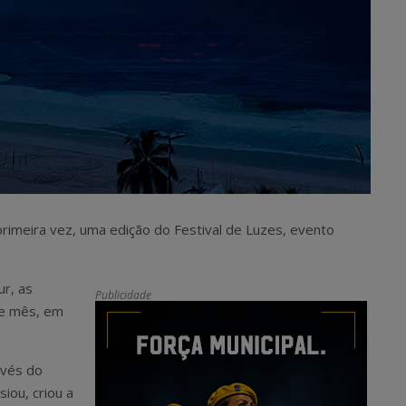
 primeira vez, uma edição do Festival de Luzes, evento
ur, as
Publicidade
te mês, em
avés do
iou, criou a