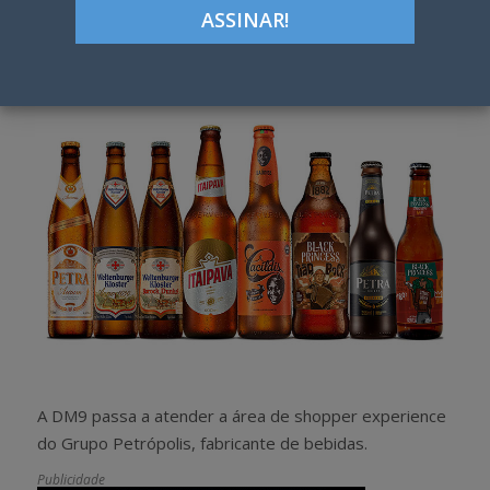
Google+
LinkedIn
Pinterest
S
T
h
w
a
e
r
e
e
t
A DM9 passa a atender a área de shopper experience
do Grupo Petrópolis, fabricante de bebidas.
Publicidade