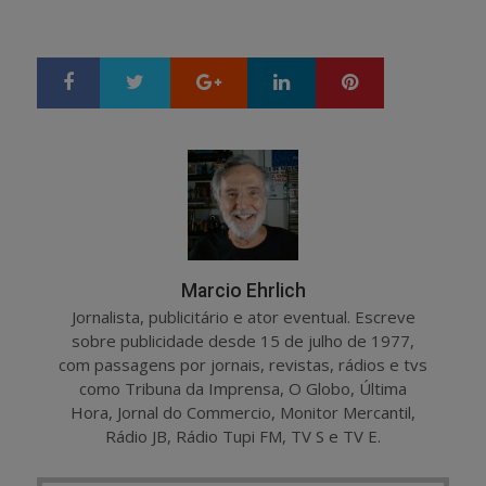
Google+
LinkedIn
Pinterest
S
T
h
w
a
e
r
e
e
t
Marcio Ehrlich
Jornalista, publicitário e ator eventual. Escreve
sobre publicidade desde 15 de julho de 1977,
com passagens por jornais, revistas, rádios e tvs
como Tribuna da Imprensa, O Globo, Última
Hora, Jornal do Commercio, Monitor Mercantil,
Rádio JB, Rádio Tupi FM, TV S e TV E.