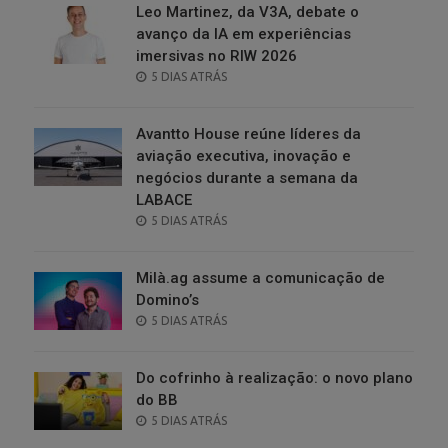
Leo Martinez, da V3A, debate o
avanço da IA em experiências
imersivas no RIW 2026
POSTED
5 DIAS ATRÁS
ON
Avantto House reúne líderes da
aviação executiva, inovação e
negócios durante a semana da
LABACE
POSTED
5 DIAS ATRÁS
ON
Milà.ag assume a comunicação de
Domino’s
POSTED
5 DIAS ATRÁS
ON
Do cofrinho à realização: o novo plano
do BB
POSTED
5 DIAS ATRÁS
ON