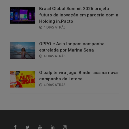
Brasil Global Summit 2026 projeta
futuro da inovação em parceria com a
Holding in.Pacto
POSTED
4 DIAS ATRÁS
ON
OPPO e Asia lançam campanha
estrelada por Marina Sena
POSTED
4 DIAS ATRÁS
ON
O palpite vira jogo: Binder assina nova
campanha da Loteca
POSTED
4 DIAS ATRÁS
ON