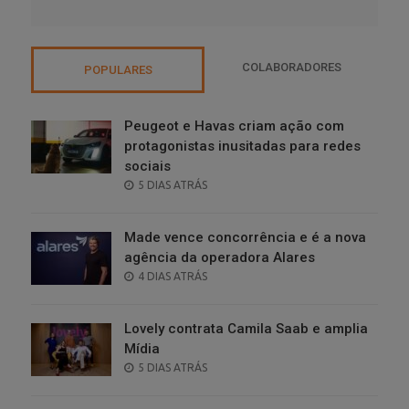
COLABORADORES
POPULARES
Peugeot e Havas criam ação com
protagonistas inusitadas para redes
sociais
POSTED
5 DIAS ATRÁS
ON
Made vence concorrência e é a nova
agência da operadora Alares
POSTED
4 DIAS ATRÁS
ON
Lovely contrata Camila Saab e amplia
Mídia
POSTED
5 DIAS ATRÁS
ON