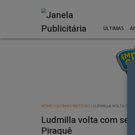
Skip
to
content
ÚLTIMAS
A
›
›
HOME
ÚLTIMAS NOTÍCIAS
LUDMILLA VOLTA COM 
Ludmilla volta com seu 
Piraquê