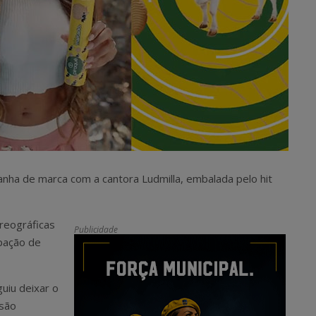
anha de marca com a cantora Ludmilla, embalada pelo hit
oreográficas
Publicidade
ipação de
guiu deixar o
rsão