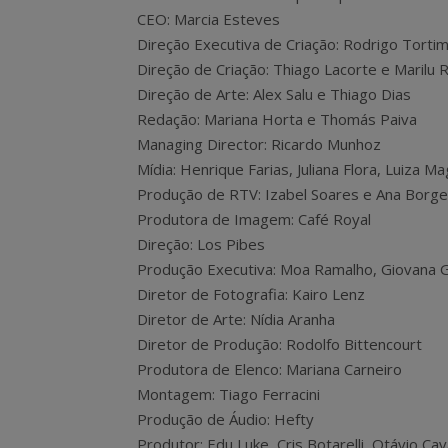
CEO: Marcia Esteves
Direção Executiva de Criação: Rodrigo Torti
Direção de Criação: Thiago Lacorte e Marilu 
Direção de Arte: Alex Salu e Thiago Dias
Redação: Mariana Horta e Thomás Paiva
Managing Director: Ricardo Munhoz
Mídia: Henrique Farias, Juliana Flora, Luiza Ma
Produção de RTV: Izabel Soares e Ana Borg
Produtora de Imagem: Café Royal
Direção: Los Pibes
Produção Executiva: Moa Ramalho, Giovana G
Diretor de Fotografia: Kairo Lenz
Diretor de Arte: Nídia Aranha
Diretor de Produção: Rodolfo Bittencourt
Produtora de Elenco: Mariana Carneiro
Montagem: Tiago Ferracini
Produção de Áudio: Hefty
Produtor: Edu Luke, Cris Botarelli, Otávio Cav