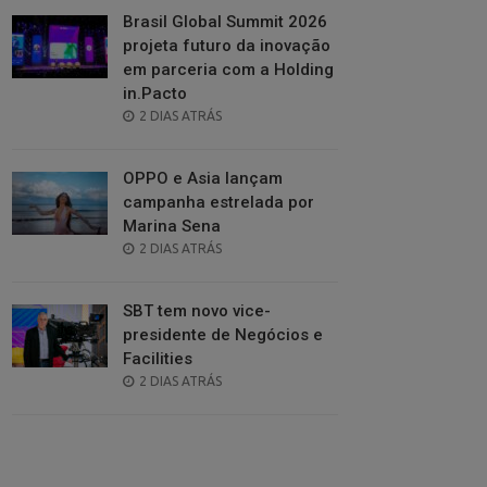
Brasil Global Summit 2026
projeta futuro da inovação
em parceria com a Holding
in.Pacto
POSTED
2 DIAS ATRÁS
ON
OPPO e Asia lançam
campanha estrelada por
Marina Sena
POSTED
2 DIAS ATRÁS
ON
SBT tem novo vice-
presidente de Negócios e
Facilities
POSTED
2 DIAS ATRÁS
ON