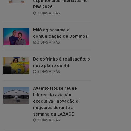
experiências imersivas no
RIW 2026
POSTED
3 DIAS ATRÁS
ON
Milà.ag assume a
comunicação de Domino’s
POSTED
3 DIAS ATRÁS
ON
Do cofrinho à realização: o
novo plano do BB
POSTED
3 DIAS ATRÁS
ON
Avantto House reúne
líderes da aviação
executiva, inovação e
negócios durante a
semana da LABACE
POSTED
3 DIAS ATRÁS
ON