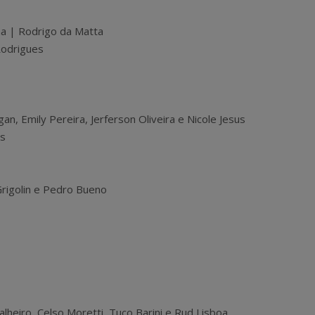
ma | Rodrigo da Matta
Rodrigues
gan, Emily Pereira, Jerferson Oliveira e Nicole Jesus
es
rigolin e Pedro Bueno
alheiro, Celso Moretti, Tuco Barini e Rud Lisboa.