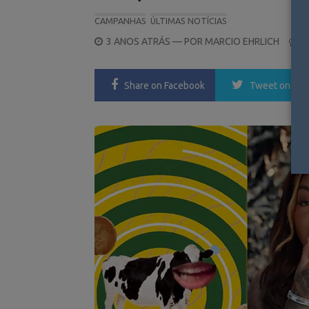
CAMPANHAS
ÚLTIMAS NOTÍCIAS
POSTED
3 ANOS ATRÁS
— POR
MARCIO EHRLICH
0
ON
Share
on Facebook
Tweet
on Twi