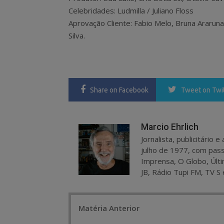
Celebridades: Ludmilla / Juliano Floss
Aprovação Cliente: Fabio Melo, Bruna Araruna
Silva.
Share
on Facebook
Tweet
on Twi
Marcio Ehrlich
Jornalista, publicitário
julho de 1977, com pass
Imprensa, O Globo, Últi
JB, Rádio Tupi FM, TV S 
Post
Matéria Anterior
navigation