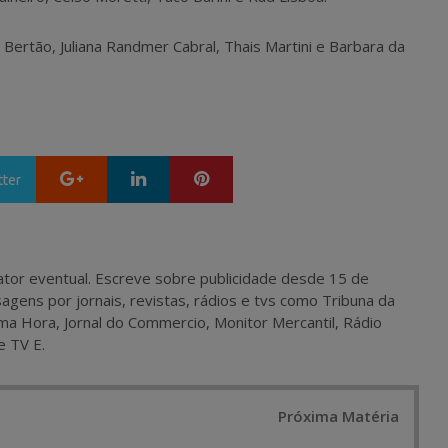
 Bertão, Juliana Randmer Cabral, Thais Martini e Barbara da
Google+
LinkedIn
Pinterest
tter
 e ator eventual. Escreve sobre publicidade desde 15 de
agens por jornais, revistas, rádios e tvs como Tribuna da
ma Hora, Jornal do Commercio, Monitor Mercantil, Rádio
e TV E.
Próxima Matéria