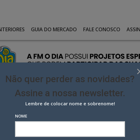
NTERIORES
GUIA DO MERCADO
FALE CONOSCO
ASSI
Não quer perder as novidades?
Assine a nossa newsletter.
Lembre de colocar nome e sobrenome!
SEU HIT “HOJE”, EM VERSÃO PARA A PIRAQUÊ
NOME
hit “Hoje”, em versão para a