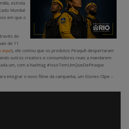
illa, estrela
rcado Mundial
pos em que o
através do
mais de 11
a aqui
), ele contou que os produtos Piraquê despertaram
ocando outros creators e consumidores reais a mandarem
 cada um, com a hashtag #IssoTemUmQueDePiraque.
ara integrar o novo filme da campanha, um Stories Clipe –