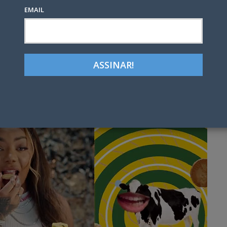
EMAIL
Google+
LinkedIn
Pinterest
tter