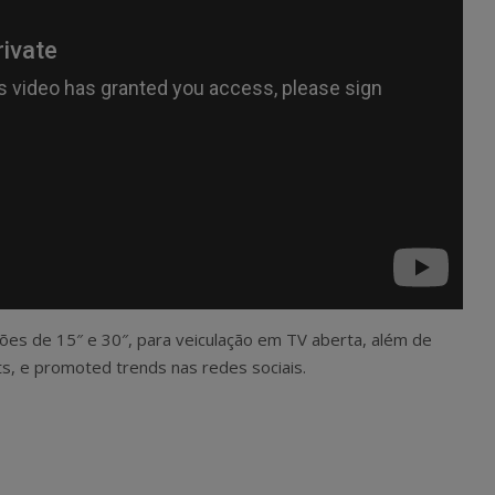
sões de 15″ e 30″, para veiculação em TV aberta, além de
ts, e promoted trends nas redes sociais.