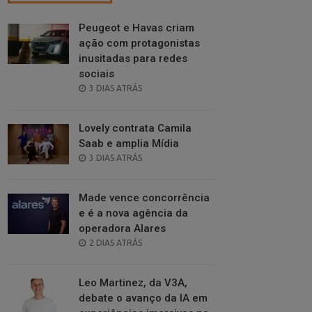
Peugeot e Havas criam
ação com protagonistas
inusitadas para redes
sociais
POSTED
3 DIAS ATRÁS
ON
Lovely contrata Camila
Saab e amplia Mídia
POSTED
3 DIAS ATRÁS
ON
Made vence concorrência
e é a nova agência da
operadora Alares
POSTED
2 DIAS ATRÁS
ON
Leo Martinez, da V3A,
debate o avanço da IA em