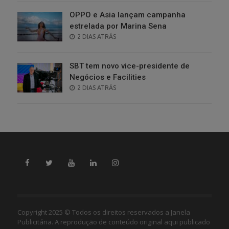
OPPO e Asia lançam campanha
estrelada por Marina Sena
POSTED
2 DIAS ATRÁS
ON
SBT tem novo vice-presidente de
Negócios e Facilities
POSTED
2 DIAS ATRÁS
ON
Copyright 2025 © Todos os direitos reservados a Janela
Publicitária. A reprodução de conteúdo original aqui publicado