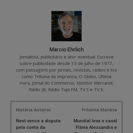
a
e
r
e
e
t
Marcio Ehrlich
Jornalista, publicitário e ator eventual. Escreve
sobre publicidade desde 15 de julho de 1977,
com passagens por jornais, revistas, rádios e tvs
como Tribuna da Imprensa, O Globo, Última
Hora, Jornal do Commercio, Monitor Mercantil,
Rádio JB, Rádio Tupi FM, TV S e TV E.
Post
Matéria Anterior
Próxima Matéria
navigation
Next vence a disputa
Mundial leva o casal
pela conta da
Flávia Alessandra e