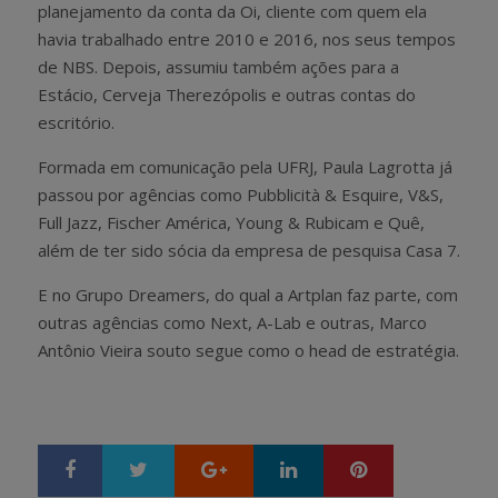
planejamento da conta da Oi, cliente com quem ela
havia trabalhado entre 2010 e 2016, nos seus tempos
de NBS. Depois, assumiu também ações para a
Estácio, Cerveja Therezópolis e outras contas do
escritório.
Formada em comunicação pela UFRJ, Paula Lagrotta já
passou por agências como Pubblicità & Esquire, V&S,
Full Jazz, Fischer América, Young & Rubicam e Quê,
além de ter sido sócia da empresa de pesquisa Casa 7.
E no Grupo Dreamers, do qual a Artplan faz parte, com
outras agências como Next, A-Lab e outras, Marco
Antônio Vieira souto segue como o head de estratégia.
Google+
LinkedIn
Pinterest
S
T
h
w