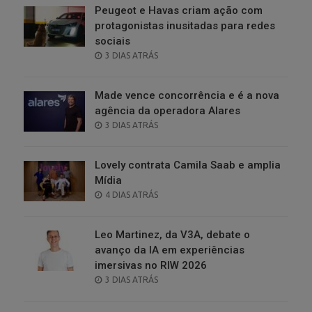
Peugeot e Havas criam ação com
protagonistas inusitadas para redes
sociais
POSTED
3 DIAS ATRÁS
ON
Made vence concorrência e é a nova
agência da operadora Alares
POSTED
3 DIAS ATRÁS
ON
Lovely contrata Camila Saab e amplia
Mídia
POSTED
4 DIAS ATRÁS
ON
Leo Martinez, da V3A, debate o
avanço da IA em experiências
imersivas no RIW 2026
POSTED
3 DIAS ATRÁS
ON