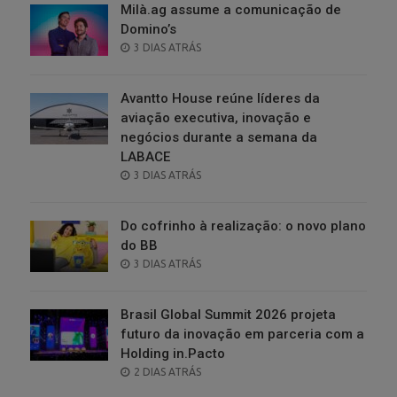
Milà.ag assume a comunicação de
Domino’s
POSTED
3 DIAS ATRÁS
ON
Avantto House reúne líderes da
aviação executiva, inovação e
negócios durante a semana da
LABACE
POSTED
3 DIAS ATRÁS
ON
Do cofrinho à realização: o novo plano
do BB
POSTED
3 DIAS ATRÁS
ON
Brasil Global Summit 2026 projeta
futuro da inovação em parceria com a
Holding in.Pacto
POSTED
2 DIAS ATRÁS
ON