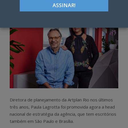
h
w
a
e
r
e
e
t
Diretora de planejamento da Artplan Rio nos últimos
três anos, Paula Lagrotta foi promovida agora a head
nacional de estratégia da agência, que tem escritórios
também em São Paulo e Brasília.