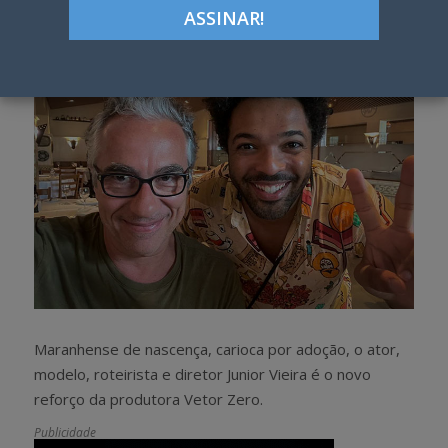
h
w
a
e
r
e
e
t
Maranhense de nascença, carioca por adoção, o ator,
modelo, roteirista e diretor Junior Vieira é o novo
reforço da produtora Vetor Zero.
Publicidade