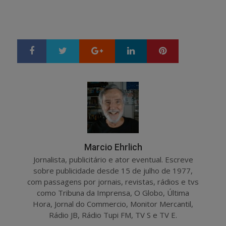
Google+
LinkedIn
Pinterest
S
T
h
w
a
e
r
e
e
t
Marcio Ehrlich
Jornalista, publicitário e ator eventual. Escreve
sobre publicidade desde 15 de julho de 1977,
com passagens por jornais, revistas, rádios e tvs
como Tribuna da Imprensa, O Globo, Última
Hora, Jornal do Commercio, Monitor Mercantil,
Rádio JB, Rádio Tupi FM, TV S e TV E.