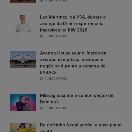
7 DIAS ATRÁS
ON
Leo Martinez, da V3A, debate o
avanço da IA em experiências
imersivas no RIW 2026
POSTED
6 DIAS ATRÁS
ON
Avantto House reúne líderes da
aviação executiva, inovação e
negócios durante a semana da
LABACE
POSTED
6 DIAS ATRÁS
ON
Milà.ag assume a comunicação de
Domino’s
POSTED
6 DIAS ATRÁS
ON
Do cofrinho à realização: o novo plano
do BB