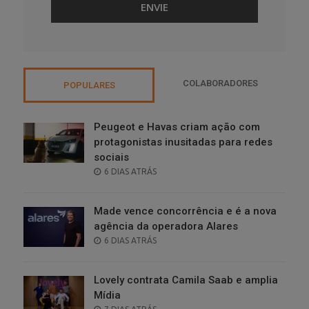
COLABORADORES
POPULARES
Peugeot e Havas criam ação com
protagonistas inusitadas para redes
sociais
POSTED
6 DIAS ATRÁS
ON
Made vence concorrência e é a nova
agência da operadora Alares
POSTED
6 DIAS ATRÁS
ON
Lovely contrata Camila Saab e amplia
Mídia
POSTED