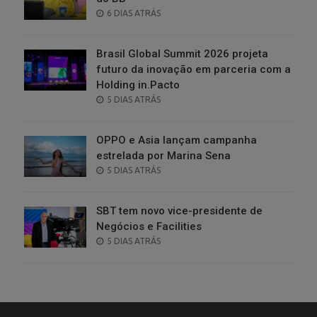
POSTED
6 DIAS ATRÁS
ON
Brasil Global Summit 2026 projeta
futuro da inovação em parceria com a
Holding in.Pacto
POSTED
5 DIAS ATRÁS
ON
OPPO e Asia lançam campanha
estrelada por Marina Sena
POSTED
5 DIAS ATRÁS
ON
SBT tem novo vice-presidente de
Negócios e Facilities
POSTED
5 DIAS ATRÁS
ON