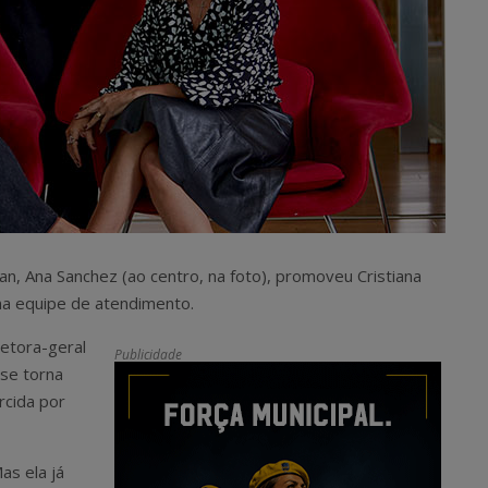
plan, Ana Sanchez (ao centro, na foto), promoveu Cristiana
 na equipe de atendimento.
retora-geral
Publicidade
 se torna
rcida por
as ela já