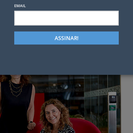
EMAIL
Google+
LinkedIn
Pinterest
tter