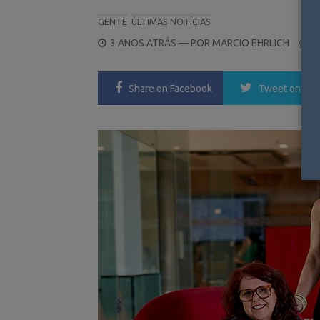
GENTE
ÚLTIMAS NOTÍCIAS
POSTED
3 ANOS ATRÁS
— POR
MARCIO EHRLICH
0
ON
Share
on Facebook
Tweet
on Twi