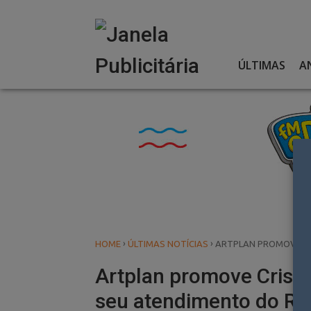
Skip
to
content
ÚLTIMAS
A
›
›
HOME
ÚLTIMAS NOTÍCIAS
ARTPLAN PROMOVE CR
Artplan promove Cris M
seu atendimento do Ri