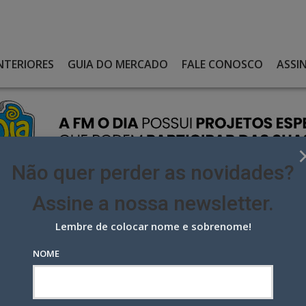
NTERIORES
GUIA DO MERCADO
FALE CONOSCO
ASSI
Não quer perder as novidades?
Assine a nossa newsletter.
Lembre de colocar nome e sobrenome!
IS MIRANDA E FLAVIA BITTENCOURT EM SEU ATENDIMENTO DO RIO
NOME
iranda e Flavia Bittencourt em
o