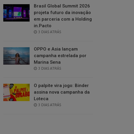
Brasil Global Summit 2026
projeta futuro da inovação
em parceria com a Holding
in.Pacto
POSTED
3 DIAS ATRÁS
ON
OPPO e Asia lançam
campanha estrelada por
Marina Sena
POSTED
3 DIAS ATRÁS
ON
O palpite vira jogo: Binder
assina nova campanha da
Loteca
POSTED
3 DIAS ATRÁS
ON