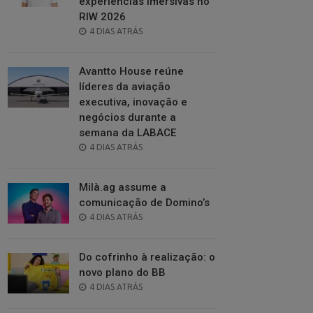
experiências imersivas no
RIW 2026
POSTED
4 DIAS ATRÁS
ON
Avantto House reúne
líderes da aviação
executiva, inovação e
negócios durante a
semana da LABACE
POSTED
4 DIAS ATRÁS
ON
Milà.ag assume a
comunicação de Domino’s
POSTED
4 DIAS ATRÁS
ON
Do cofrinho à realização: o
novo plano do BB
POSTED
4 DIAS ATRÁS
ON