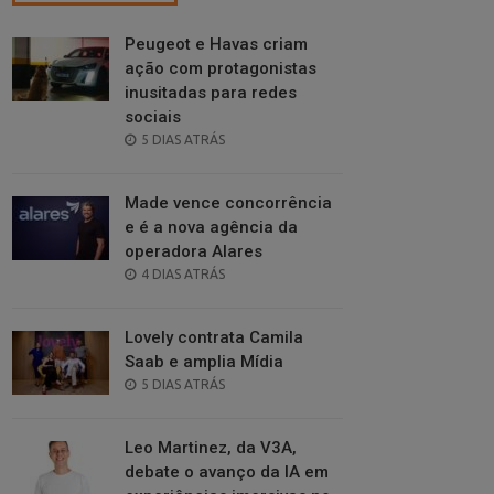
Peugeot e Havas criam
ação com protagonistas
inusitadas para redes
sociais
POSTED
5 DIAS ATRÁS
ON
Made vence concorrência
e é a nova agência da
operadora Alares
POSTED
4 DIAS ATRÁS
ON
Lovely contrata Camila
Saab e amplia Mídia
POSTED
5 DIAS ATRÁS
ON
Leo Martinez, da V3A,
debate o avanço da IA em