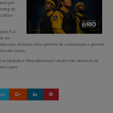
anto por
eting de
Cultura
e pela PUC-
de ter
lobo.com, inclusive como gerente de comunicação e gerente
tora de contas.
ris Miranda e Flávia Bittencourt atuam três diretores de
afael Lopes.
Google+
LinkedIn
Pinterest
tter