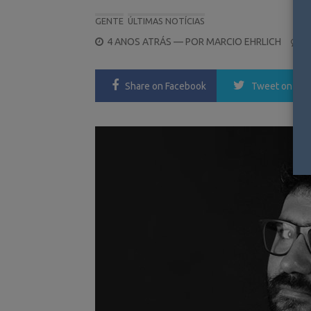
GENTE
ÚLTIMAS NOTÍCIAS
POSTED
4 ANOS ATRÁS
— POR
MARCIO EHRLICH
0
ON
Share
on Facebook
Tweet
on Twi