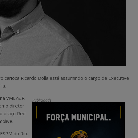
vo carioca Ricardo Dolla está assumindo o cargo de Executive
ia.
do na VMLY&R
Publicidade
omo diretor
 no braço Red
molive.
 ESPM do Rio.