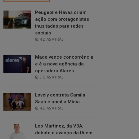
Peugeot e Havas criam
ação com protagonistas
inusitadas para redes
sociais
POSTED
4 DIAS ATRÁS
ON
Made vence concorrência
e é a nova agência da
operadora Alares
POSTED
3 DIAS ATRÁS
ON
Lovely contrata Camila
Saab e amplia Mídia
POSTED
4 DIAS ATRÁS
ON
Leo Martinez, da V3A,
debate o avanço da IA em