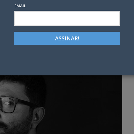
EMAIL
Google+
LinkedIn
Pinterest
tter