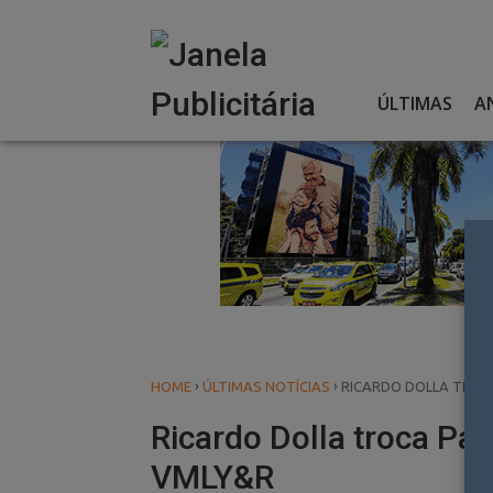
Skip
to
content
ÚLTIMAS
A
›
›
HOME
ÚLTIMAS NOTÍCIAS
RICARDO DOLLA TROCA
Ricardo Dolla troca Pa
VMLY&R