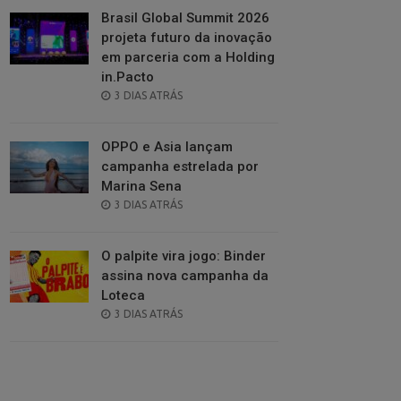
Brasil Global Summit 2026
projeta futuro da inovação
em parceria com a Holding
in.Pacto
POSTED
3 DIAS ATRÁS
ON
OPPO e Asia lançam
campanha estrelada por
Marina Sena
POSTED
3 DIAS ATRÁS
ON
O palpite vira jogo: Binder
assina nova campanha da
Loteca
POSTED
3 DIAS ATRÁS
ON