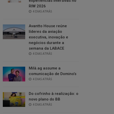
experiências imersivas no
RIW 2026
POSTED
4 DIAS ATRÁS
ON
Avantto House reúne
líderes da aviação
executiva, inovação e
negócios durante a
semana da LABACE
POSTED
4 DIAS ATRÁS
ON
Milà.ag assume a
comunicação de Domino’s
POSTED
4 DIAS ATRÁS
ON
Do cofrinho à realização: o
novo plano do BB
POSTED
4 DIAS ATRÁS
ON