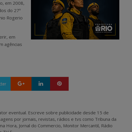
do, em 2008,
dos do 27º
êmio Rogerio
erir, em
em agências
Google+
LinkedIn
Pinterest
tter
 e ator eventual. Escreve sobre publicidade desde 15 de
agens por jornais, revistas, rádios e tvs como Tribuna da
ma Hora, Jornal do Commercio, Monitor Mercantil, Rádio