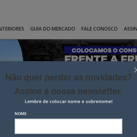
NTERIORES
GUIA DO MERCADO
FALE CONOSCO
ASSI
Não quer perder as novidades?
Assine a nossa newsletter.
Lembre de colocar nome e sobrenome!
 PARIS POR MILÃO, COMO ECD DA VMLY&R
NOME
ris por Milão, como ECD da