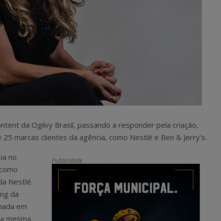
content da Ogilvy Brasil, passando a responder pela criação,
5 marcas clientes da agência, como Nestlé e Ben & Jerry’s.
ia no
Publicidade
 como
da Nestlé.
ing da
rmada em
 na mesma