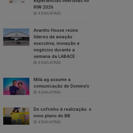
experiências imersivas no
RIW 2026
POSTED
4 DIAS ATRÁS
ON
Avantto House reúne
líderes da aviação
executiva, inovação e
negócios durante a
semana da LABACE
POSTED
4 DIAS ATRÁS
ON
Milà.ag assume a
comunicação de Domino’s
POSTED
4 DIAS ATRÁS
ON
Do cofrinho à realização: o
novo plano do BB
POSTED
4 DIAS ATRÁS
ON