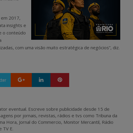
l em 2017,
ta insights e
ue o conteúdo
a
izadas, com uma visão muito estratégica de negócios”, diz.
Google+
LinkedIn
Pinterest
tter
 e ator eventual. Escreve sobre publicidade desde 15 de
agens por jornais, revistas, rádios e tvs como Tribuna da
ma Hora, Jornal do Commercio, Monitor Mercantil, Rádio
e TV E.