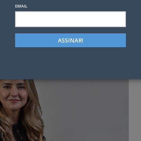
EMAIL
Google+
LinkedIn
Pinterest
tter