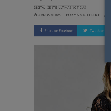
DIGITAL
GENTE
ÚLTIMAS NOTÍCIAS
POSTED
4 ANOS ATRÁS
— POR
MARCIO EHRLICH
0
ON
Share
on Facebook
Tweet
on Twi