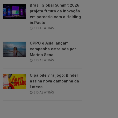
Brasil Global Summit 2026
projeta futuro da inovação
em parceria com a Holding
in.Pacto
POSTED
3 DIAS ATRÁS
ON
OPPO e Asia lançam
campanha estrelada por
Marina Sena
POSTED
3 DIAS ATRÁS
ON
O palpite vira jogo: Binder
assina nova campanha da
Loteca
POSTED
3 DIAS ATRÁS
ON