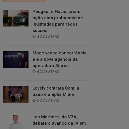
Peugeot e Havas criam
ação com protagonistas
inusitadas para redes
sociais
POSTED
4 DIAS ATRÁS
ON
Made vence concorrência
e é a nova agência da
operadora Alares
POSTED
4 DIAS ATRÁS
ON
Lovely contrata Camila
Saab e amplia Mídia
POSTED
5 DIAS ATRÁS
ON
Leo Martinez, da V3A,
debate o avanço da IA em