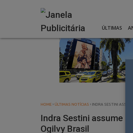
Skip
to
content
ÚLTIMAS
A
›
›
HOME
ÚLTIMAS NOTÍCIAS
INDRA SESTINI ASSUM
Indra Sestini assume 
Ogilvy Brasil