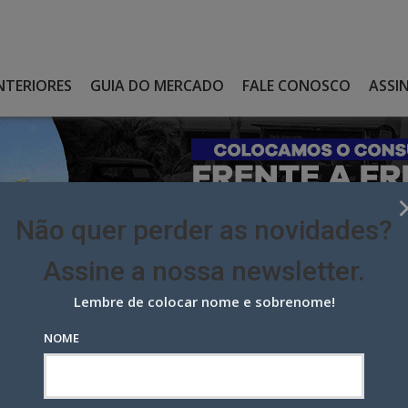
NTERIORES
GUIA DO MERCADO
FALE CONOSCO
ASSI
Não quer perder as novidades?
Assine a nossa newsletter.
Lembre de colocar nome e sobrenome!
E COMO HEAD DE CONTEÚDO NA OGILVY BRASIL
NOME
como head de conteúdo na