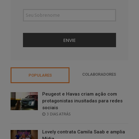
COLABORADORES
POPULARES
Peugeot e Havas criam ação com
protagonistas inusitadas para redes
sociais
POSTED
3 DIAS ATRÁS
ON
Lovely contrata Camila Saab e amplia
Mídia