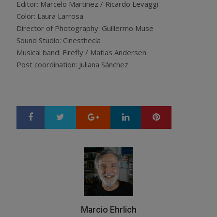
Editor: Marcelo Martinez / Ricardo Levaggi
Color: Laura Larrosa
Director of Photography: Guillermo Muse
Sound Studio: Cinesthecia
Musical band: Firefly / Matias Andersen
Post coordination: Juliana Sánchez
Google+
LinkedIn
Pinterest
S
T
h
w
a
e
r
e
e
t
Marcio Ehrlich