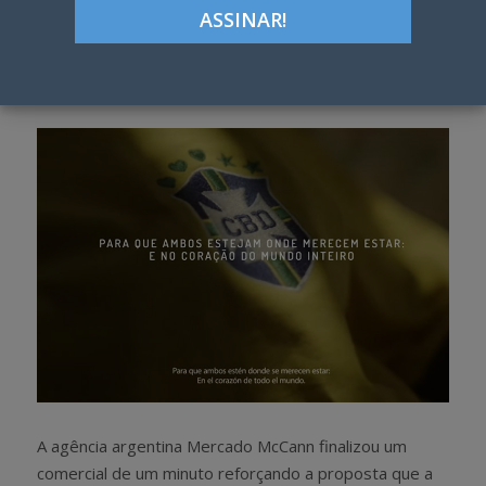
ON
Google+
LinkedIn
Pinterest
S
T
h
w
a
e
r
e
e
t
A agência argentina Mercado McCann finalizou um
comercial de um minuto reforçando a proposta que a