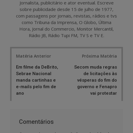
Jornalista, publicitário e ator eventual. Escreve
sobre publicidade desde 15 de julho de 1977,
com passagens por jornais, revistas, rádios e tvs
como Tribuna da Imprensa, O Globo, Última
Hora, Jornal do Commercio, Monitor Mercantil,
Rádio JB, Rádio Tupi FM, TV S e TV E.
Post
Matéria Anterior
Próxima Matéria
navigation
Em filme da DeBrito,
Secom muda regras
Sebrae Nacional
de licitações às
manda cartinhas e
vésperas do fim do
e-mails pelo fim de
governo e Fenapro
ano
vai protestar
Comentários