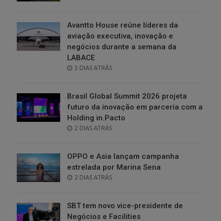
ON
Avantto House reúne líderes da
aviação executiva, inovação e
negócios durante a semana da
LABACE
POSTED
3 DIAS ATRÁS
ON
Brasil Global Summit 2026 projeta
futuro da inovação em parceria com a
Holding in.Pacto
POSTED
2 DIAS ATRÁS
ON
OPPO e Asia lançam campanha
estrelada por Marina Sena
POSTED
2 DIAS ATRÁS
ON
SBT tem novo vice-presidente de
Negócios e Facilities