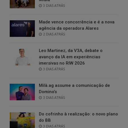
POSTED
3 DIAS ATRÁS
ON
Made vence concorrência e é a nova
agência da operadora Alares
POSTED
2 DIAS ATRÁS
ON
Leo Martinez, da V3A, debate o
avanço da IA em experiências
imersivas no RIW 2026
POSTED
3 DIAS ATRÁS
ON
Milà.ag assume a comunicação de
Domino’s
POSTED
3 DIAS ATRÁS
ON
Do cofrinho à realização: o novo plano
do BB
POSTED
3 DIAS ATRÁS