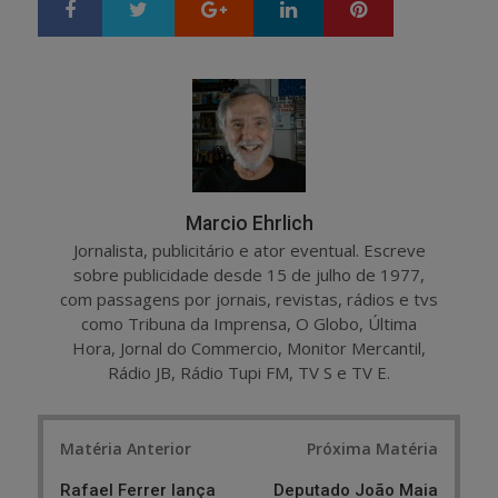
Google+
LinkedIn
Pinterest
S
T
h
w
a
e
r
e
e
t
Marcio Ehrlich
Jornalista, publicitário e ator eventual. Escreve
sobre publicidade desde 15 de julho de 1977,
com passagens por jornais, revistas, rádios e tvs
como Tribuna da Imprensa, O Globo, Última
Hora, Jornal do Commercio, Monitor Mercantil,
Rádio JB, Rádio Tupi FM, TV S e TV E.
Post
Matéria Anterior
Próxima Matéria
navigation
Rafael Ferrer lança
Deputado João Maia