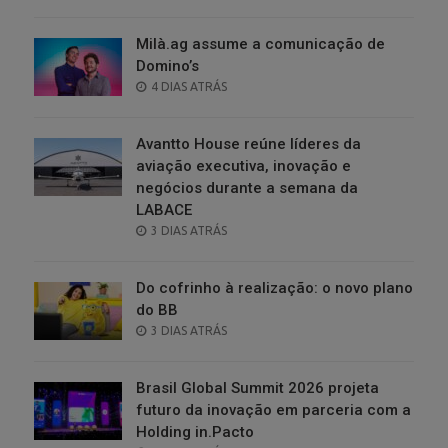
ON
Milà.ag assume a comunicação de
Domino’s
POSTED
4 DIAS ATRÁS
ON
Avantto House reúne líderes da
aviação executiva, inovação e
negócios durante a semana da
LABACE
POSTED
3 DIAS ATRÁS
ON
Do cofrinho à realização: o novo plano
do BB
POSTED
3 DIAS ATRÁS
ON
Brasil Global Summit 2026 projeta
futuro da inovação em parceria com a
Holding in.Pacto