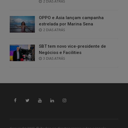
POSTED
2 DIAS ATRÁS
ON
OPPO e Asia lançam campanha
estrelada por Marina Sena
POSTED
2 DIAS ATRÁS
ON
SBT tem novo vice-presidente de
Negócios e Facilities
POSTED
3 DIAS ATRÁS
ON