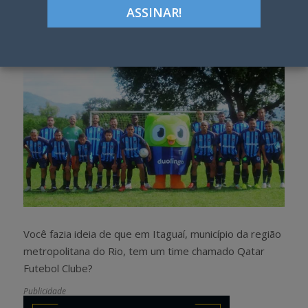
Google+
LinkedIn
Pinterest
S
T
h
w
a
e
r
e
e
t
Você fazia ideia de que em Itaguaí, município da região
metropolitana do Rio, tem um time chamado Qatar
Futebol Clube?
Publicidade