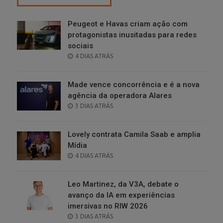
Peugeot e Havas criam ação com
protagonistas inusitadas para redes
sociais
POSTED
4 DIAS ATRÁS
ON
Made vence concorrência e é a nova
agência da operadora Alares
POSTED
3 DIAS ATRÁS
ON
Lovely contrata Camila Saab e amplia
Mídia
POSTED
4 DIAS ATRÁS
ON
Leo Martinez, da V3A, debate o
avanço da IA em experiências
imersivas no RIW 2026
POSTED
3 DIAS ATRÁS