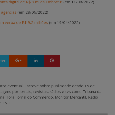
onta digital de R$ 9 mi da Embratur
(em 11/08/2022)
o agências
(em 28/06/2022)
 com verba de R$ 9,2 milhões
(em 19/04/2022)
Google+
LinkedIn
Pinterest
tter
 e ator eventual. Escreve sobre publicidade desde 15 de
agens por jornais, revistas, rádios e tvs como Tribuna da
ma Hora, Jornal do Commercio, Monitor Mercantil, Rádio
e TV E.