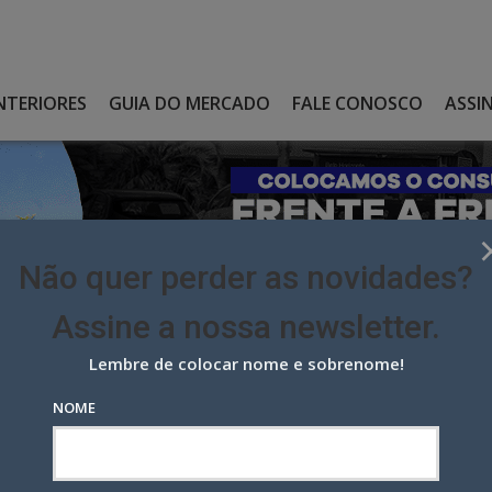
NTERIORES
GUIA DO MERCADO
FALE CONOSCO
ASSI
Não quer perder as novidades?
Assine a nossa newsletter.
Lembre de colocar nome e sobrenome!
SUA CONTA DIGITAL NA AGÊNCIA IN.PACTO
NOME
conta digital na agência