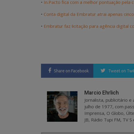
•
In.Pacto fica com a melhor pontuação pela c
•
Conta digital da Embratur atrai apenas cinc
•
Embratur faz licitação para agência digital
Share
on Facebook
Tweet
on Twi
Marcio Ehrlich
Jornalista, publicitário
julho de 1977, com pass
Imprensa, O Globo, Últi
JB, Rádio Tupi FM, TV S 