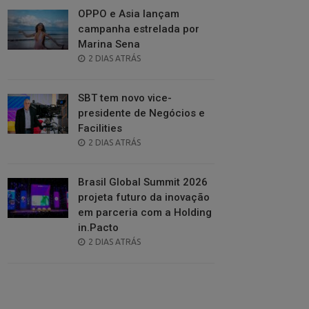
OPPO e Asia lançam
campanha estrelada por
Marina Sena
POSTED
2 DIAS ATRÁS
ON
SBT tem novo vice-
presidente de Negócios e
Facilities
POSTED
2 DIAS ATRÁS
ON
Brasil Global Summit 2026
projeta futuro da inovação
em parceria com a Holding
in.Pacto
POSTED
2 DIAS ATRÁS
ON