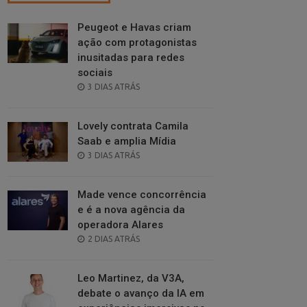
Peugeot e Havas criam
ação com protagonistas
inusitadas para redes
sociais
POSTED
3 DIAS ATRÁS
ON
Lovely contrata Camila
Saab e amplia Mídia
POSTED
3 DIAS ATRÁS
ON
Made vence concorrência
e é a nova agência da
operadora Alares
POSTED
2 DIAS ATRÁS
ON
Leo Martinez, da V3A,
debate o avanço da IA em