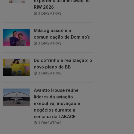
experiências imersivas no
RIW 2026
POSTED
3 DIAS ATRÁS
ON
Milà.ag assume a
comunicação de Domino’s
POSTED
3 DIAS ATRÁS
ON
Do cofrinho à realização: o
novo plano do BB
POSTED
3 DIAS ATRÁS
ON
Avantto House reúne
líderes da aviação
executiva, inovação e
negócios durante a
semana da LABACE
POSTED
3 DIAS ATRÁS
ON