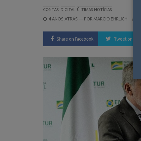
CONTAS
DIGITAL
ÚLTIMAS NOTÍCIAS
POSTED
4 ANOS ATRÁS
— POR
MARCIO EHRLICH
0
ON
Share
on Facebook
Tweet
on Twi