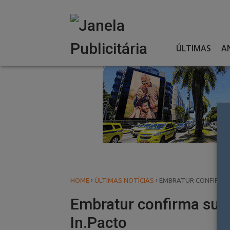
Skip
to
content
ÚLTIMAS
A
›
›
HOME
ÚLTIMAS NOTÍCIAS
EMBRATUR CONFIRMA 
Embratur confirma sua 
In.Pacto