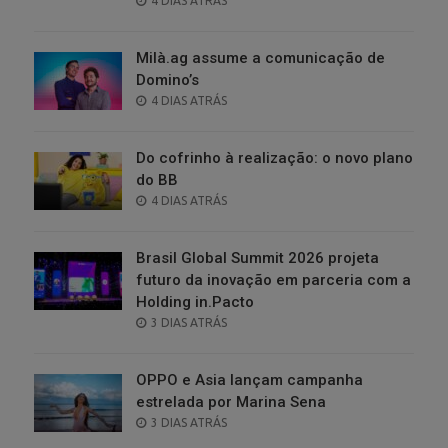
4 DIAS ATRÁS
ON
Milà.ag assume a comunicação de
Domino’s
POSTED
4 DIAS ATRÁS
ON
Do cofrinho à realização: o novo plano
do BB
POSTED
4 DIAS ATRÁS
ON
Brasil Global Summit 2026 projeta
futuro da inovação em parceria com a
Holding in.Pacto
POSTED
3 DIAS ATRÁS
ON
OPPO e Asia lançam campanha
estrelada por Marina Sena
POSTED
3 DIAS ATRÁS
ON