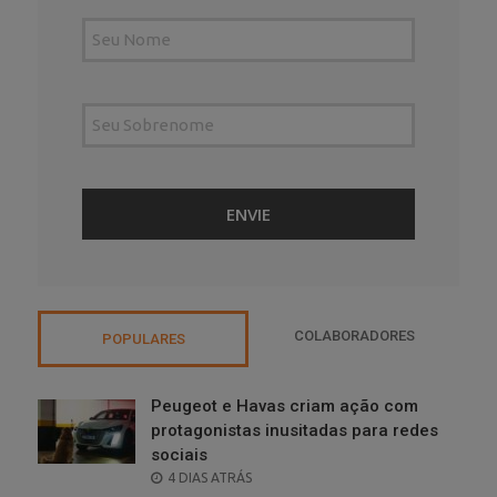
COLABORADORES
POPULARES
Peugeot e Havas criam ação com
protagonistas inusitadas para redes
sociais
POSTED
4 DIAS ATRÁS