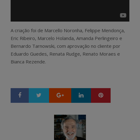
A criação foi de Marcello Noronha, Felippe Mendonça,
Eric Ribeiro, Marcelo Holanda, Amanda Perlingeiro e
Bernardo Tarnowski, com aprovação no cliente por
Eduardo Guedes, Renata Rudge, Renato Moraes e
Bianca Rezende.
Google+
LinkedIn
Pinterest
S
T
h
w
a
e
r
e
e
t