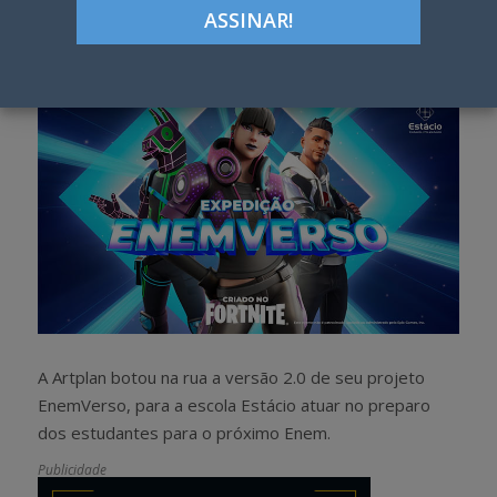
Google+
LinkedIn
Pinterest
S
T
h
w
a
e
r
e
e
t
A Artplan botou na rua a versão 2.0 de seu projeto
EnemVerso, para a escola Estácio atuar no preparo
dos estudantes para o próximo Enem.
Publicidade