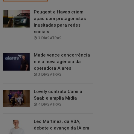
Peugeot e Havas criam
ação com protagonistas
inusitadas para redes
sociais
POSTED
3 DIAS ATRÁS
ON
Made vence concorrência
e é a nova agência da
operadora Alares
POSTED
3 DIAS ATRÁS
ON
Lovely contrata Camila
Saab e amplia Mídia
POSTED
4 DIAS ATRÁS
ON
Leo Martinez, da V3A,
debate o avanço da IA em