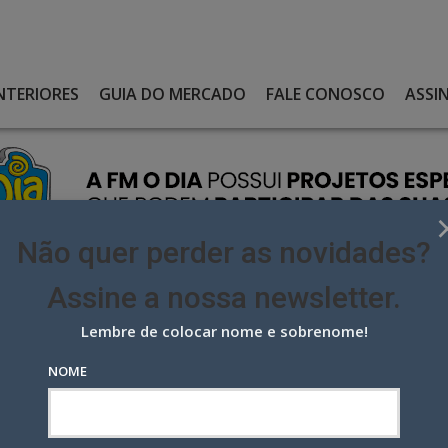
NTERIORES
GUIA DO MERCADO
FALE CONOSCO
ASSI
Não quer perder as novidades?
Assine a nossa newsletter.
Lembre de colocar nome e sobrenome!
 ARTE RODRIGO MACHADO, O “GIGANTE”
NOME
e Rodrigo Machado, o “Gigante”