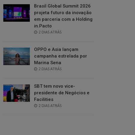
Brasil Global Summit 2026
projeta futuro da inovação
em parceria com a Holding
in.Pacto
POSTED
2 DIAS ATRÁS
ON
OPPO e Asia lançam
campanha estrelada por
Marina Sena
POSTED
2 DIAS ATRÁS
ON
SBT tem novo vice-
presidente de Negócios e
Facilities
POSTED
2 DIAS ATRÁS
ON