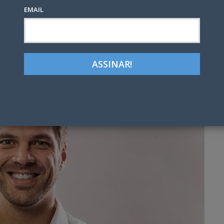
EMAIL
Google+
LinkedIn
Pinterest
tter