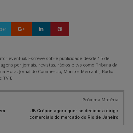
Google+
LinkedIn
Pinterest
tter
 e ator eventual. Escreve sobre publicidade desde 15 de
agens por jornais, revistas, rádios e tvs como Tribuna da
ma Hora, Jornal do Commercio, Monitor Mercantil, Rádio
e TV E.
Próxima Matéria
 em
JB Crépon agora quer se dedicar a dirigir
comerciais do mercado do Rio de Janeiro