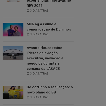
experiências imersivas no
RIW 2026
POSTED
3 DIAS ATRÁS
ON
Milà.ag assume a
comunicação de Domino’s
POSTED
3 DIAS ATRÁS
ON
Avantto House reúne
líderes da aviação
executiva, inovação e
negócios durante a
semana da LABACE
POSTED
3 DIAS ATRÁS
ON
Do cofrinho à realização: o
novo plano do BB
POSTED
3 DIAS ATRÁS
ON