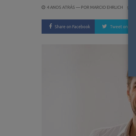
POSTED
4 ANOS ATRÁS
— POR
MARCIO EHRLICH
2
ON
Share
on Facebook
Tweet
on Twi