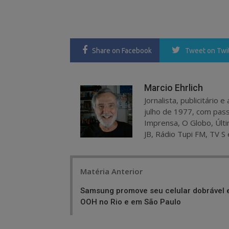
Share
on Facebook
Tweet
on Twi
Marcio Ehrlich
Jornalista, publicitário
julho de 1977, com pass
Imprensa, O Globo, Últi
JB, Rádio Tupi FM, TV S 
Post
Matéria Anterior
navigation
Samsung promove seu celular dobrável
OOH no Rio e em São Paulo