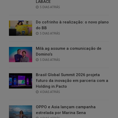
LABACE
POSTED
5 DIAS ATRÁS
ON
Do cofrinho à realização: o novo plano
do BB
POSTED
5 DIAS ATRÁS
ON
Milà.ag assume a comunicação de
Domino’s
POSTED
5 DIAS ATRÁS
ON
Brasil Global Summit 2026 projeta
futuro da inovação em parceria com a
Holding in.Pacto
POSTED
4 DIAS ATRÁS
ON
OPPO e Asia lançam campanha
estrelada por Marina Sena
POSTED