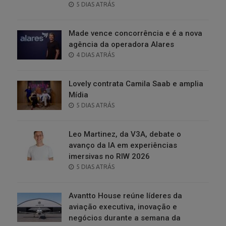
POSTED
5 DIAS ATRÁS
ON
Made vence concorrência e é a nova
agência da operadora Alares
POSTED
4 DIAS ATRÁS
ON
Lovely contrata Camila Saab e amplia
Mídia
POSTED
5 DIAS ATRÁS
ON
Leo Martinez, da V3A, debate o
avanço da IA em experiências
imersivas no RIW 2026
POSTED
5 DIAS ATRÁS
ON
Avantto House reúne líderes da
aviação executiva, inovação e
negócios durante a semana da