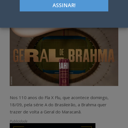
Google+
LinkedIn
Pinterest
S
T
h
w
a
e
r
e
e
t
Nos 110 anos do Fla X Flu, que acontece domingo,
18/09, pela série A do Brasileirão, a Brahma quer
trazer de volta a Geral do Maracanã.
Publicidade