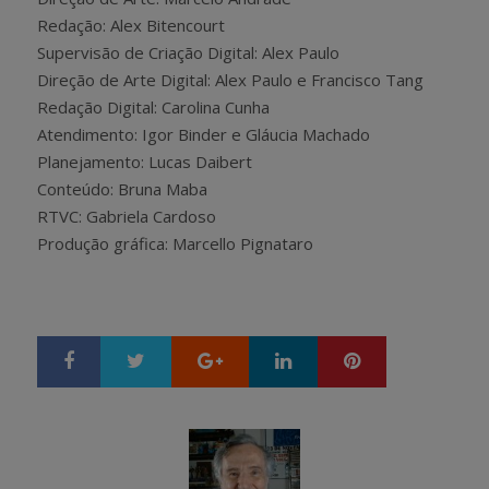
Redação: Alex Bitencourt
Supervisão de Criação Digital: Alex Paulo
Direção de Arte Digital: Alex Paulo e Francisco Tang
Redação Digital: Carolina Cunha
Atendimento: Igor Binder e Gláucia Machado
Planejamento: Lucas Daibert
Conteúdo: Bruna Maba
RTVC: Gabriela Cardoso
Produção gráfica: Marcello Pignataro
Google+
LinkedIn
Pinterest
S
T
h
w
a
e
r
e
e
t