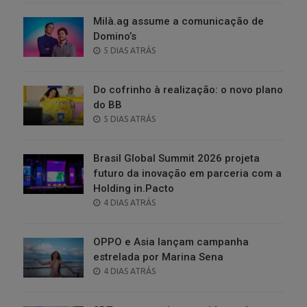
Milà.ag assume a comunicação de
Domino’s
POSTED
5 DIAS ATRÁS
ON
Do cofrinho à realização: o novo plano
do BB
POSTED
5 DIAS ATRÁS
ON
Brasil Global Summit 2026 projeta
futuro da inovação em parceria com a
Holding in.Pacto
POSTED
4 DIAS ATRÁS
ON
OPPO e Asia lançam campanha
estrelada por Marina Sena
POSTED
4 DIAS ATRÁS
ON