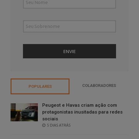
COLABORADORES
POPULARES
Peugeot e Havas criam ação com
protagonistas inusitadas para redes
sociais
POSTED
5 DIAS ATRÁS
ON