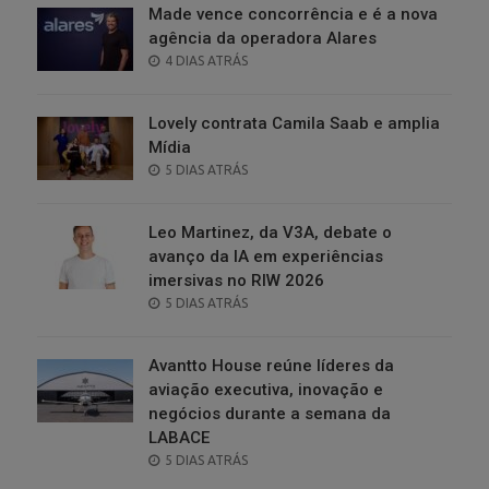
Made vence concorrência e é a nova
agência da operadora Alares
POSTED
4 DIAS ATRÁS
ON
Lovely contrata Camila Saab e amplia
Mídia
POSTED
5 DIAS ATRÁS
ON
Leo Martinez, da V3A, debate o
avanço da IA em experiências
imersivas no RIW 2026
POSTED
5 DIAS ATRÁS
ON
Avantto House reúne líderes da
aviação executiva, inovação e
negócios durante a semana da
LABACE
POSTED
5 DIAS ATRÁS
ON