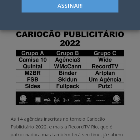
Google+
LinkedIn
Pinterest
S
T
h
w
a
e
r
e
e
t
As 14 agências inscritas no torneio Cariocão
Publicitário 2022, e mais a RecordTV Rio, que é
patrocinadora mas também terá seu time, já sabem