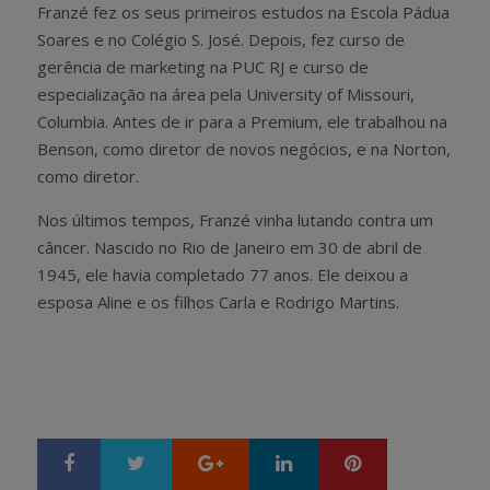
Franzé fez os seus primeiros estudos na Escola Pádua
Soares e no Colégio S. José. Depois, fez curso de
gerência de marketing na PUC RJ e curso de
especialização na área pela University of Missouri,
Columbia. Antes de ir para a Premium, ele trabalhou na
Benson, como diretor de novos negócios, e na Norton,
como diretor.
Nos últimos tempos, Franzé vinha lutando contra um
câncer. Nascido no Rio de Janeiro em 30 de abril de
1945, ele havia completado 77 anos. Ele deixou a
esposa Aline e os filhos Carla e Rodrigo Martins.
Google+
LinkedIn
Pinterest
S
T
h
w