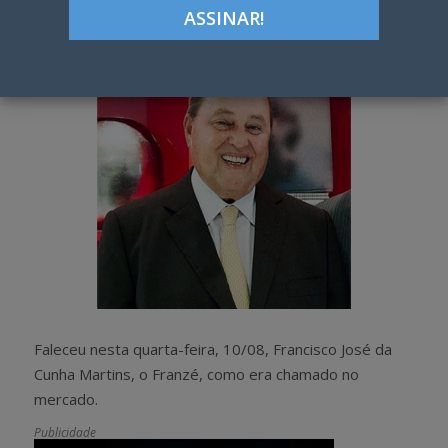
h
w
a
e
r
e
e
t
Faleceu nesta quarta-feira, 10/08, Francisco José da
Cunha Martins, o Franzé, como era chamado no
mercado.
Publicidade