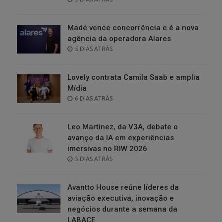
ON
Made vence concorrência e é a nova
agência da operadora Alares
POSTED
5 DIAS ATRÁS
ON
Lovely contrata Camila Saab e amplia
Mídia
POSTED
6 DIAS ATRÁS
ON
Leo Martinez, da V3A, debate o
avanço da IA em experiências
imersivas no RIW 2026
POSTED
5 DIAS ATRÁS
ON
Avantto House reúne líderes da
aviação executiva, inovação e
negócios durante a semana da
LABACE