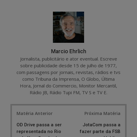
a
e
r
e
e
t
Marcio Ehrlich
Jornalista, publicitário e ator eventual. Escreve
sobre publicidade desde 15 de julho de 1977,
com passagens por jornais, revistas, rádios e tvs
como Tribuna da Imprensa, O Globo, Última
Hora, Jornal do Commercio, Monitor Mercantil,
Rádio JB, Rádio Tupi FM, TV S e TV E.
Post
Matéria Anterior
Próxima Matéria
navigation
OD Drive passa a ser
JotaCom passa a
representada no Rio
fazer parte da FSB