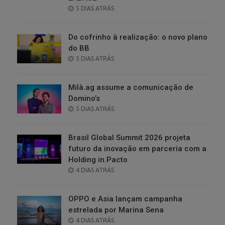
POSTED
5 DIAS ATRÁS
ON
Do cofrinho à realização: o novo plano
do BB
POSTED
5 DIAS ATRÁS
ON
Milà.ag assume a comunicação de
Domino’s
POSTED
5 DIAS ATRÁS
ON
Brasil Global Summit 2026 projeta
futuro da inovação em parceria com a
Holding in.Pacto
POSTED
4 DIAS ATRÁS
ON
OPPO e Asia lançam campanha
estrelada por Marina Sena
POSTED
4 DIAS ATRÁS