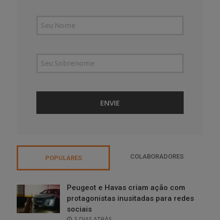
COLABORADORES
POPULARES
Peugeot e Havas criam ação com
protagonistas inusitadas para redes
sociais
POSTED
5 DIAS ATRÁS