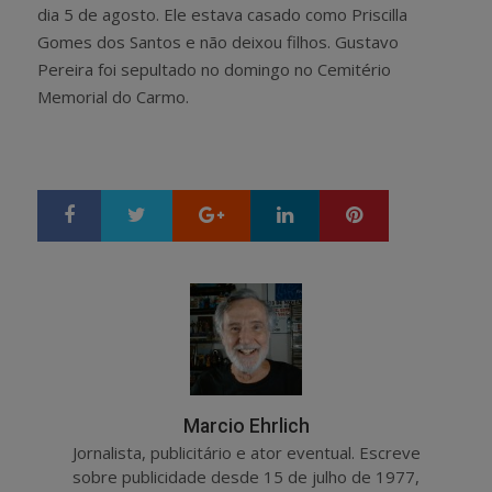
dia 5 de agosto. Ele estava casado como Priscilla
Gomes dos Santos e não deixou filhos. Gustavo
Pereira foi sepultado no domingo no Cemitério
Memorial do Carmo.
Google+
LinkedIn
Pinterest
S
T
h
w
a
e
r
e
e
t
Marcio Ehrlich
Jornalista, publicitário e ator eventual. Escreve
sobre publicidade desde 15 de julho de 1977,