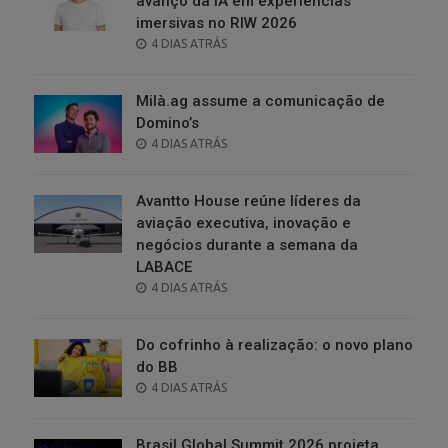
avanço da IA em experiências
imersivas no RIW 2026
POSTED
4 DIAS ATRÁS
ON
Milà.ag assume a comunicação de
Domino’s
POSTED
4 DIAS ATRÁS
ON
Avantto House reúne líderes da
aviação executiva, inovação e
negócios durante a semana da
LABACE
POSTED
4 DIAS ATRÁS
ON
Do cofrinho à realização: o novo plano
do BB
POSTED
4 DIAS ATRÁS
ON
Brasil Global Summit 2026 projeta