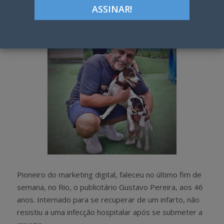
h
w
a
e
r
e
e
t
Pioneiro do marketing digital, faleceu no último fim de
semana, no Rio, o publicitário Gustavo Pereira, aos 46
anos. Internado para se recuperar de um infarto, não
resistiu a uma infecção hospitalar após se submeter a