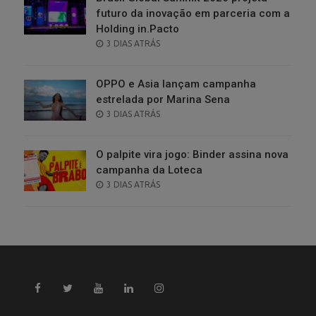
futuro da inovação em parceria com a
Holding in.Pacto
POSTED
3 DIAS ATRÁS
ON
OPPO e Asia lançam campanha
estrelada por Marina Sena
POSTED
3 DIAS ATRÁS
ON
O palpite vira jogo: Binder assina nova
campanha da Loteca
POSTED
3 DIAS ATRÁS
ON