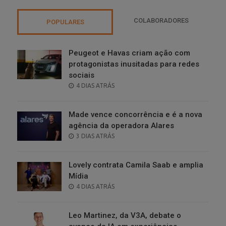
COLABORADORES
POPULARES
Peugeot e Havas criam ação com
protagonistas inusitadas para redes
sociais
POSTED
4 DIAS ATRÁS
ON
Made vence concorrência e é a nova
agência da operadora Alares
POSTED
3 DIAS ATRÁS
ON
Lovely contrata Camila Saab e amplia
Mídia
POSTED
4 DIAS ATRÁS
ON
Leo Martinez, da V3A, debate o