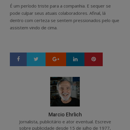
É um período triste para a companhia. E sequer se
pode culpar seus atuais colaboradores. Afinal, lá
dentro com certeza se sentem pressionados pelo que
assistem vindo de cima.
Google+
LinkedIn
Pinterest
S
T
h
w
a
e
r
e
e
t
Marcio Ehrlich
Jornalista, publicitário e ator eventual. Escreve
sobre publicidade desde 15 de julho de 1977,