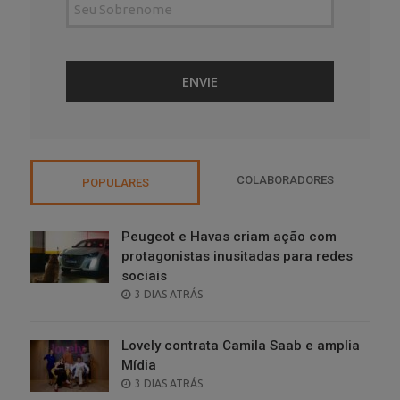
COLABORADORES
POPULARES
Peugeot e Havas criam ação com
protagonistas inusitadas para redes
sociais
POSTED
3 DIAS ATRÁS
ON
Lovely contrata Camila Saab e amplia
Mídia
POSTED
3 DIAS ATRÁS