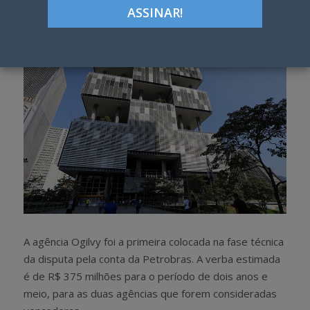
h
w
a
e
r
e
e
t
A agência Ogilvy foi a primeira colocada na fase técnica
da disputa pela conta da Petrobras. A verba estimada
é de R$ 375 milhões para o período de dois anos e
meio, para as duas agências que forem consideradas