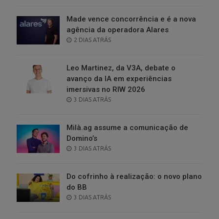
ON
Made vence concorrência e é a nova
agência da operadora Alares
POSTED
2 DIAS ATRÁS
ON
Leo Martinez, da V3A, debate o
avanço da IA em experiências
imersivas no RIW 2026
POSTED
3 DIAS ATRÁS
ON
Milà.ag assume a comunicação de
Domino’s
POSTED
3 DIAS ATRÁS
ON
Do cofrinho à realização: o novo plano
do BB
POSTED
3 DIAS ATRÁS
ON