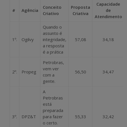
Capacidade
Conceito
Proposta
#
Agência
de
Criativo
Criativa
Atendimento
Quando o
assunto é
1º.
Ogilvy
integridade,
57,08
34,18
a resposta
é a prática
Petrobras,
vem ver
2º.
Propeg
56,50
34,47
com a
gente.
A
Petrobras
está
preparada
3º.
DPZ&T
para fazer
55,33
32,42
o certo.