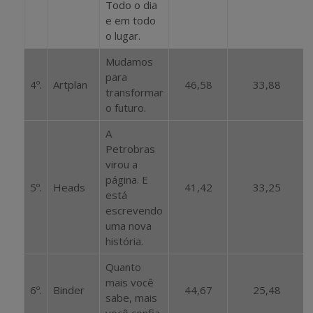
Todo o dia
e em todo
o lugar.
Mudamos
para
4º.
Artplan
46,58
33,88
transformar
o futuro.
A
Petrobras
virou a
página. E
5º.
Heads
41,42
33,25
está
escrevendo
uma nova
história.
Quanto
mais você
6º.
Binder
44,67
25,48
sabe, mais
você confia.