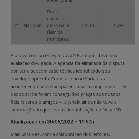
Pode
encher o
7º.
Nacional
peito para
24,33
25,92
falar da
Petrobras.
A oitava concorrente, a Nova/SB, sequer teve sua
avaliação divulgada. A agência foi eliminada da disputa
por ter a subcomissão técnica identificado seu
envelope apócrifo. Como a concorrência está
acontecendo sem transparência para a imprensa — os
dados acima foram conseguidos graças aos nossos
fiéis leitores e amigos –, a Janela ainda não teve a
informação do que levou à identificação da Nova/SB.
Atualização em 30/05/2022 – 19:50h
Mais uma vez, com a colaboração dos leitores,