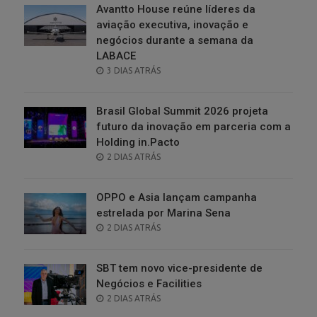
Avantto House reúne líderes da
aviação executiva, inovação e
negócios durante a semana da
LABACE
POSTED
3 DIAS ATRÁS
ON
Brasil Global Summit 2026 projeta
futuro da inovação em parceria com a
Holding in.Pacto
POSTED
2 DIAS ATRÁS
ON
OPPO e Asia lançam campanha
estrelada por Marina Sena
POSTED
2 DIAS ATRÁS
ON
SBT tem novo vice-presidente de
Negócios e Facilities
POSTED
2 DIAS ATRÁS
ON