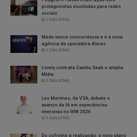
protagonistas inusitadas para redes
sociais
POSTED
3 DIAS ATRÁS
ON
Made vence concorrência e é a nova
agência da operadora Alares
POSTED
2 DIAS ATRÁS
ON
Lovely contrata Camila Saab e amplia
Mídia
POSTED
3 DIAS ATRÁS
ON
Leo Martinez, da V3A, debate o
avanço da IA em experiências
imersivas no RIW 2026
POSTED
3 DIAS ATRÁS
ON
Do cofrinho à realização: o novo plano