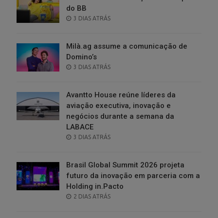
do BB
POSTED
3 DIAS ATRÁS
ON
Milà.ag assume a comunicação de
Domino’s
POSTED
3 DIAS ATRÁS
ON
Avantto House reúne líderes da
aviação executiva, inovação e
negócios durante a semana da
LABACE
POSTED
3 DIAS ATRÁS
ON
Brasil Global Summit 2026 projeta
futuro da inovação em parceria com a
Holding in.Pacto
POSTED
2 DIAS ATRÁS
ON