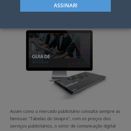
Google+
LinkedIn
Pinterest
S
T
h
w
a
e
r
e
e
t
Assim como o mercado publicitário consulta sempre as
famosas “Tabelas do Sinapro”, com os preços dos
serviços publicitários, o setor de comunicação digital