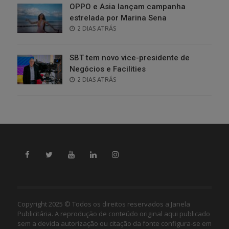
OPPO e Asia lançam campanha
estrelada por Marina Sena
POSTED
2 DIAS ATRÁS
ON
SBT tem novo vice-presidente de
Negócios e Facilities
POSTED
2 DIAS ATRÁS
ON
Copyright 2025 © Todos os direitos reservados a Janela
Publicitária. A reprodução de conteúdo original aqui publicado
sem a devida autorização ou citação da fonte configura-se em