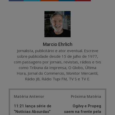
a
e
r
e
e
t
Marcio Ehrlich
Jornalista, publicitário e ator eventual. Escreve
sobre publicidade desde 15 de julho de 1977,
com passagens por jornais, revistas, rádios e tvs
como Tribuna da Imprensa, O Globo, Última
Hora, Jornal do Commercio, Monitor Mercantil,
Rádio JB, Rádio Tupi FM, TV S e TV E.
Post
Matéria Anterior
Próxima Matéria
navigation
11:21 lança série de
Ogilvy e Propeg
“Notícias Absurdas”
saem na frente pela