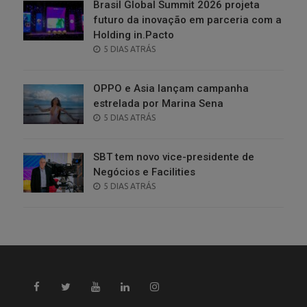
Brasil Global Summit 2026 projeta
futuro da inovação em parceria com a
Holding in.Pacto
POSTED
5 DIAS ATRÁS
ON
OPPO e Asia lançam campanha
estrelada por Marina Sena
POSTED
5 DIAS ATRÁS
ON
SBT tem novo vice-presidente de
Negócios e Facilities
POSTED
5 DIAS ATRÁS
ON