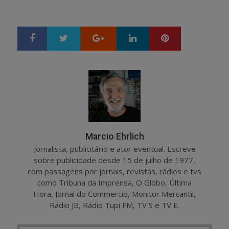
Google+
LinkedIn
Pinterest
S
T
h
w
a
e
r
e
e
t
Marcio Ehrlich
Jornalista, publicitário e ator eventual. Escreve
sobre publicidade desde 15 de julho de 1977,
com passagens por jornais, revistas, rádios e tvs
como Tribuna da Imprensa, O Globo, Última
Hora, Jornal do Commercio, Monitor Mercantil,
Rádio JB, Rádio Tupi FM, TV S e TV E.