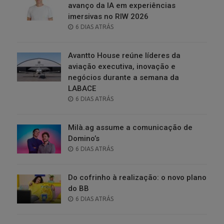
avanço da IA em experiências
imersivas no RIW 2026
POSTED
6 DIAS ATRÁS
ON
Avantto House reúne líderes da
aviação executiva, inovação e
negócios durante a semana da
LABACE
POSTED
6 DIAS ATRÁS
ON
Milà.ag assume a comunicação de
Domino’s
POSTED
6 DIAS ATRÁS
ON
Do cofrinho à realização: o novo plano
do BB
POSTED
6 DIAS ATRÁS
ON