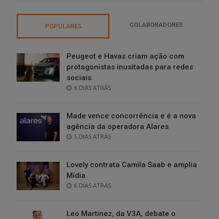
COLABORADORES
POPULARES
Peugeot e Havas criam ação com
protagonistas inusitadas para redes
sociais
POSTED
6 DIAS ATRÁS
ON
Made vence concorrência e é a nova
agência da operadora Alares
POSTED
5 DIAS ATRÁS
ON
Lovely contrata Camila Saab e amplia
Mídia
POSTED
6 DIAS ATRÁS
ON
Leo Martinez, da V3A, debate o