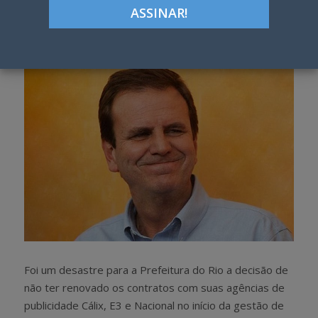
Google+
LinkedIn
Pinterest
S
T
h
w
a
e
r
e
e
t
Foi um desastre para a Prefeitura do Rio a decisão de
não ter renovado os contratos com suas agências de
publicidade Cálix, E3 e Nacional no início da gestão de