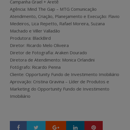
Campanha Grael + Aretê
Agência: Mind The Gap – MTG Comunicação
Atendimento, Criação, Planejamento e Execução: Flavio
Medeiros, Lica Repetto, Rafael Moreira, Suzana
Machado e Viller Valladão
Produtora: BlackBird
Diretor: Ricardo Melo Oliveira
Diretor de Fotografia: Araken Dourado
Diretora de Atendimento: Monica Orlandini
Fotógrafo: Ricardo Penna
Cliente: Opportunity Fundo de Investimento Imobiliário
Aprovação: Cristina Gravina – Líder de Produtos e
Marketing do Opportunity Fundo de Investimento
Imobiliário
Google+
LinkedIn
Pinterest
S
T