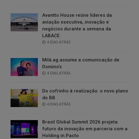
ON
Avantto House reúne líderes da
aviação executiva, inovação e
negócios durante a semana da
LABACE
POSTED
4 DIAS ATRÁS
ON
Milà.ag assume a comunicação de
Domino’s
POSTED
4 DIAS ATRÁS
ON
Do cofrinho à realização: o novo plano
do BB
POSTED
4 DIAS ATRÁS
ON
Brasil Global Summit 2026 projeta
futuro da inovação em parceria com a
Holding in.Pacto