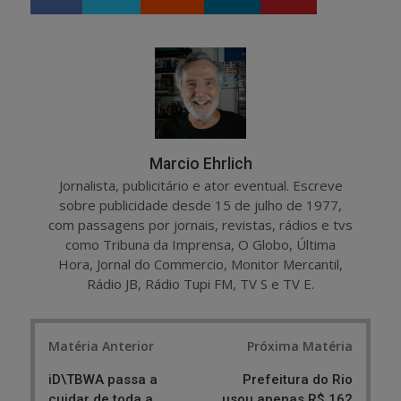
h
w
a
e
r
e
e
t
Marcio Ehrlich
Jornalista, publicitário e ator eventual. Escreve
sobre publicidade desde 15 de julho de 1977,
com passagens por jornais, revistas, rádios e tvs
como Tribuna da Imprensa, O Globo, Última
Hora, Jornal do Commercio, Monitor Mercantil,
Rádio JB, Rádio Tupi FM, TV S e TV E.
Post
Matéria Anterior
Próxima Matéria
navigation
iD\TBWA passa a
Prefeitura do Rio
cuidar de toda a
usou apenas R$ 162