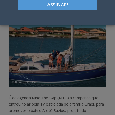
Google+
LinkedIn
Pinterest
S
T
h
w
a
e
r
e
e
t
É da agência Mind The Gap (MTG) a campanha que
entrou no ar pela TV estrelada pela família Grael, para
promover o bairro Aretê Búzios, projeto do