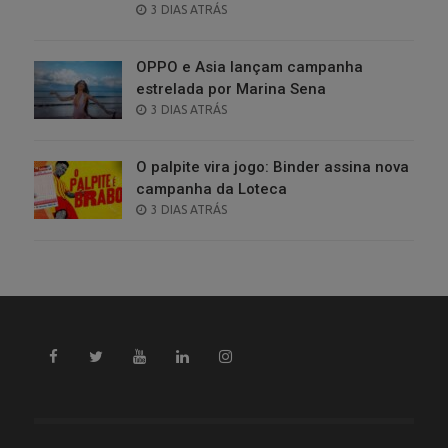
POSTED
3 DIAS ATRÁS
ON
OPPO e Asia lançam campanha
estrelada por Marina Sena
POSTED
3 DIAS ATRÁS
ON
O palpite vira jogo: Binder assina nova
campanha da Loteca
POSTED
3 DIAS ATRÁS
ON