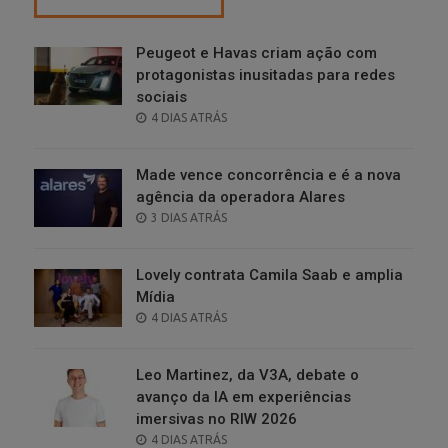
Peugeot e Havas criam ação com
protagonistas inusitadas para redes
sociais
POSTED
4 DIAS ATRÁS
ON
Made vence concorrência e é a nova
agência da operadora Alares
POSTED
3 DIAS ATRÁS
ON
Lovely contrata Camila Saab e amplia
Mídia
POSTED
4 DIAS ATRÁS
ON
Leo Martinez, da V3A, debate o
avanço da IA em experiências
imersivas no RIW 2026
POSTED
4 DIAS ATRÁS