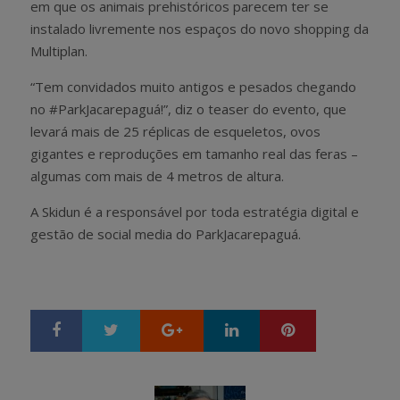
em que os animais prehistóricos parecem ter se
instalado livremente nos espaços do novo shopping da
Multiplan.
“Tem convidados muito antigos e pesados chegando
no #ParkJacarepaguá!”, diz o teaser do evento, que
levará mais de 25 réplicas de esqueletos, ovos
gigantes e reproduções em tamanho real das feras –
algumas com mais de 4 metros de altura.
A Skidun é a responsável por toda estratégia digital e
gestão de social media do ParkJacarepaguá.
Google+
LinkedIn
Pinterest
S
T
h
w
a
e
r
e