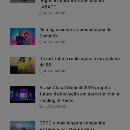
negócios durante a semana da
LABACE
POSTED
4 DIAS ATRÁS
ON
Milà.ag assume a comunicação de
Domino’s
POSTED
4 DIAS ATRÁS
ON
Do cofrinho à realização: o novo plano
do BB
POSTED
4 DIAS ATRÁS
ON
Brasil Global Summit 2026 projeta
futuro da inovação em parceria com a
Holding in.Pacto
POSTED
3 DIAS ATRÁS
ON
OPPO e Asia lançam campanha
estrelada por Marina Sena