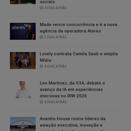
sociais
POSTED
4 DIAS ATRÁS
ON
Made vence concorrência e é a nova
agência da operadora Alares
POSTED
3 DIAS ATRÁS
ON
Lovely contrata Camila Saab e amplia
Mídia
POSTED
4 DIAS ATRÁS
ON
Leo Martinez, da V3A, debate o
avanço da IA em experiências
imersivas no RIW 2026
POSTED
4 DIAS ATRÁS
ON
Avantto House reúne líderes da
aviação executiva, inovação e