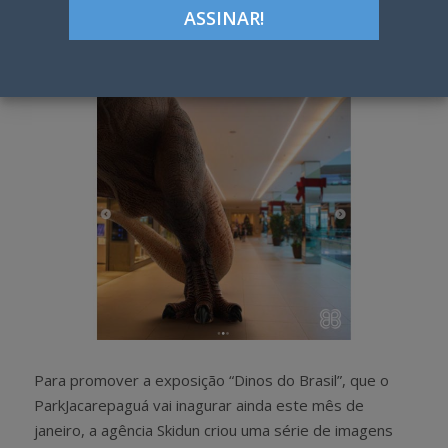
Google+
LinkedIn
Pinterest
S
T
h
w
a
e
r
e
e
t
Para promover a exposição “Dinos do Brasil”, que o
ParkJacarepaguá vai inagurar ainda este mês de
janeiro, a agência Skidun criou uma série de imagens